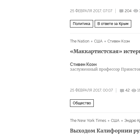
25 ФЕВРАЛЯ 2017, 07:07
204
Политика
В ответе за Крым
The Nation
США
Стивен Коэн
«Маккартистская» истер
Стивен Коэн
заслуженный профессор Принстон
25 ФЕВРАЛЯ 2017, 00:07
42
1
Общество
The New York Times
США
Эндрю К
Выходом Калифорнии рук