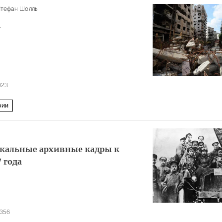
тефан Шолль
а
023
рии
кальные архивные кадры к
 года
356