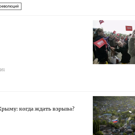
 революций
161
Крыму: когда ждать взрыва?