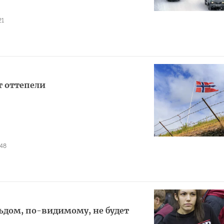
21
т оттепели
48
ьдом, по-видимому, не будет