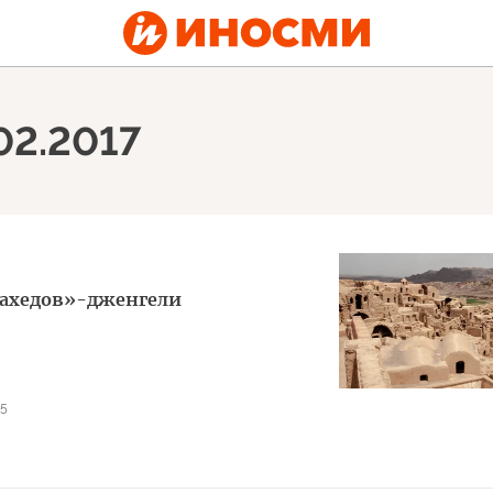
02.2017
жахедов»-дженгели
15