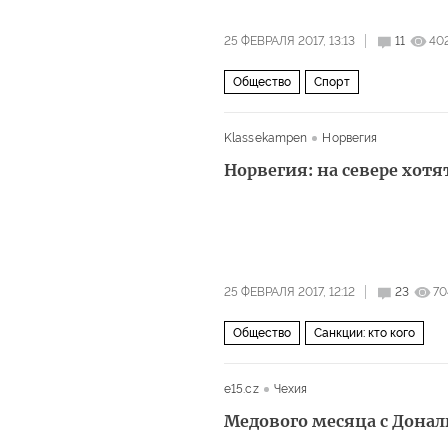
25 ФЕВРАЛЯ 2017, 13:13
11
40
Общество
Спорт
Klassekampen
Норвегия
Норвегия: на севере хотя
25 ФЕВРАЛЯ 2017, 12:12
23
70
Общество
Санкции: кто кого
e15.cz
Чехия
Медового месяца с Донал