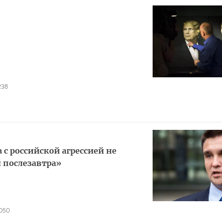
238
с российской агрессией не
и послезавтра»
1050