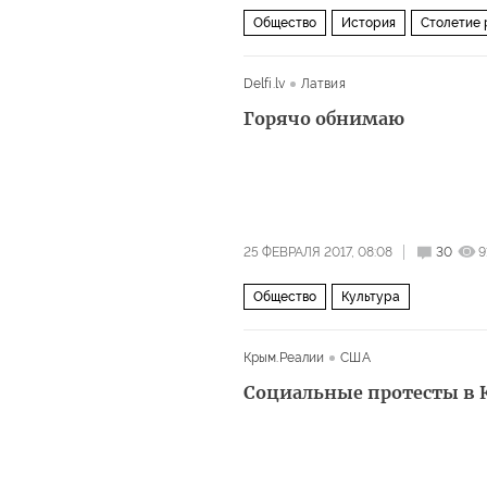
Общество
История
Столетие
Delfi.lv
Латвия
Горячо обнимаю
25 ФЕВРАЛЯ 2017, 08:08
30
9
Общество
Культура
Крым.Реалии
США
Социальные протесты в 