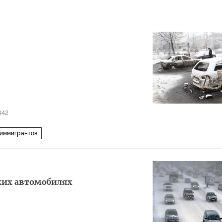
442
 иммигрантов
ких автомобилях