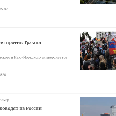
35948
ия против Трампа
ского и Нью-Йоркского университетов
8879
рамер
оводят из России