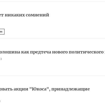
ет никаких сомнений
ен
олошина как предтеча нового политического 
23
ковать акции "Юкоса", принадлежащие
8