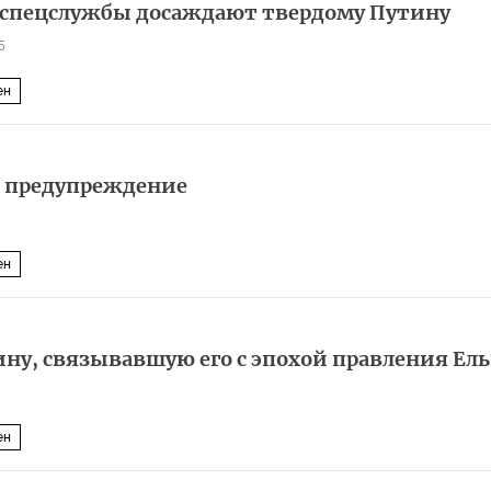
 спецслужбы досаждают твердому Путину
5
ен
е предупреждение
ен
ину, связывавшую его с эпохой правления Ел
ен