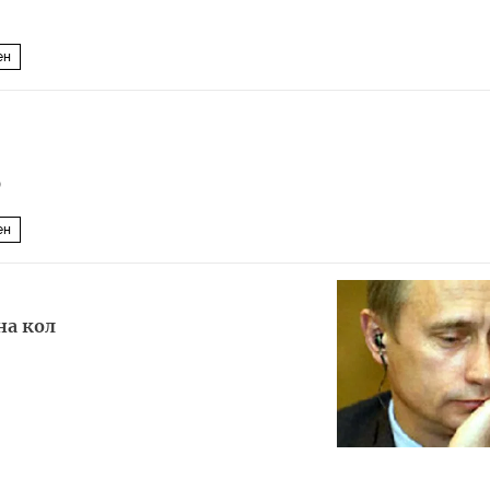
ен
0
ен
на кол