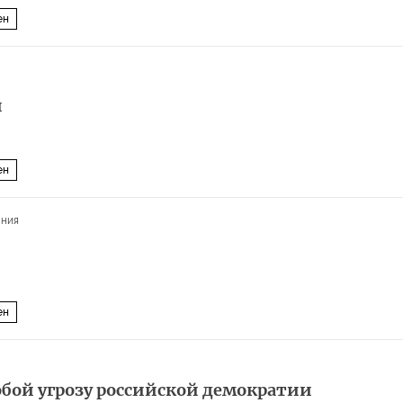
ен
и
ен
ания
ен
обой угрозу российской демократии