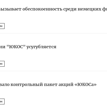
вызывает обеспокоенность среди немецких 
ен
ии "ЮКОС" усугубляется
ен
овало контрольный пакет акций «ЮКОСа»
ен