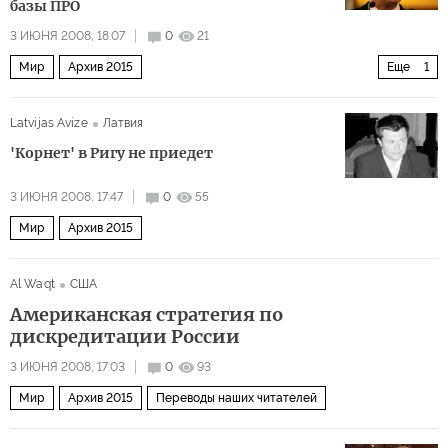
базы ПРО
3 ИЮНЯ 2008, 18:07
0
21
Мир
Архив 2015
Еще
1
Владимир Путин и «звездные войны»
Latvijas Avize
Латвия
'Корнет' в Ригу не приедет
3 ИЮНЯ 2008, 17:47
0
55
Мир
Архив 2015
Al Waqt
США
Американская стратегия по
дискредитации России
3 ИЮНЯ 2008, 17:03
0
93
Мир
Архив 2015
Переводы наших читателей