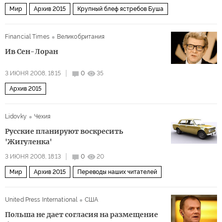
Мир
Архив 2015
Крупный блеф ястребов Буша
Financial Times
Великобритания
Ив Сен-Лоран
3 ИЮНЯ 2008, 18:15
0
35
Архив 2015
Lidovky
Чехия
Русские планируют воскресить
'Жигуленка'
3 ИЮНЯ 2008, 18:13
0
20
Мир
Архив 2015
Переводы наших читателей
United Press International
США
Польша не дает согласия на размещение