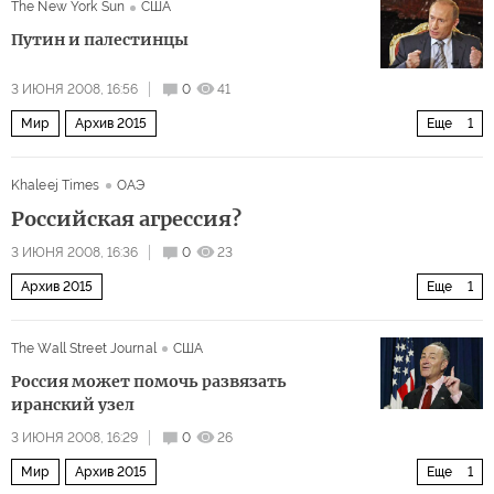
The New York Sun
США
Путин и палестинцы
3 ИЮНЯ 2008, 16:56
0
41
Мир
Архив 2015
Еще
1
Ближний Восток и новая игра России
Khaleej Times
ОАЭ
Российская агрессия?
3 ИЮНЯ 2008, 16:36
0
23
Архив 2015
Еще
1
Грузины собирают гроздья российского гнева
The Wall Street Journal
США
Россия может помочь развязать
иранский узел
3 ИЮНЯ 2008, 16:29
0
26
Мир
Архив 2015
Еще
1