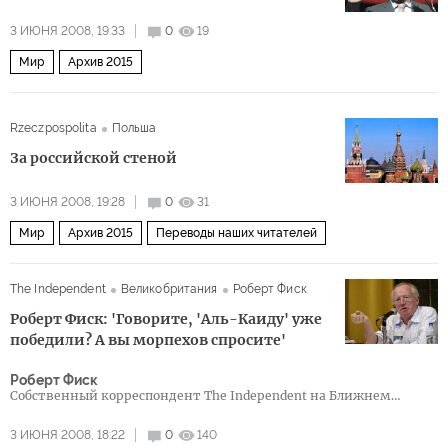
3 ИЮНЯ 2008, 19:33
0
19
Мир
Архив 2015
Rzeczpospolita
Польша
За российской стеной
3 ИЮНЯ 2008, 19:28
0
31
Мир
Архив 2015
Переводы наших читателей
The Independent
Великобритания
Роберт Фиск
Роберт Фиск: 'Говорите, 'Аль-Каиду' уже
победили? А вы морпехов спросите'
Роберт Фиск
Cобственный корреспондент The Independent на Ближнем
Востоке
3 ИЮНЯ 2008, 18:22
0
140