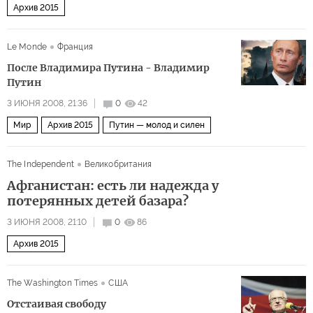
Архив 2015
Le Monde
Франция
После Владимира Путина - Владимир
Путин
3 ИЮНЯ 2008, 21:36
0
42
Мир
Архив 2015
Путин — молод и силен
The Independent
Великобритания
Афганистан: есть ли надежда у
потерянных детей базара?
3 ИЮНЯ 2008, 21:10
0
86
Архив 2015
The Washington Times
США
Отстаивая свободу