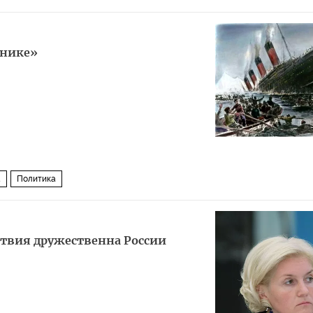
анике»
а
Политика
атвия дружественна России