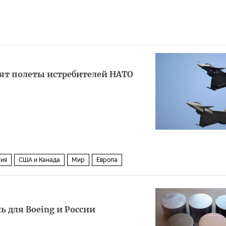
ят полеты истребителей НАТО
тия
США и Канада
Мир
Европа
ь для Boeing и России