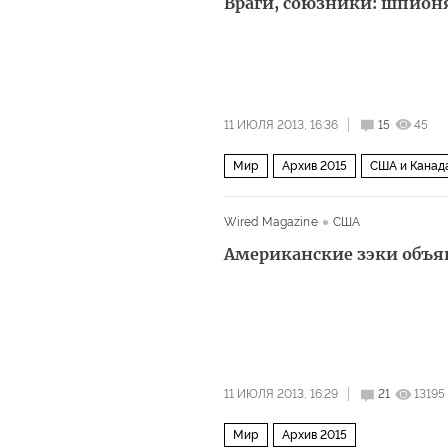
Враги, союзники: шпионя
11 ИЮЛЯ 2013, 16:36
15
45
Мир
Архив 2015
США и Канад
Wired Magazine
США
Американские зэки объя
11 ИЮЛЯ 2013, 16:29
21
13195
Мир
Архив 2015