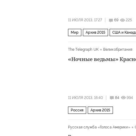
11 ИЮЛЯ 2013, 17:27
69
225
Мир
Архив 2015
США и Канад
The Telegraph UK
Великобритания
«Ночные ведьмы» Красн
11 ИЮЛЯ 2013, 16:40
84
994
Россия
Архив 2015
Русская служба «Голоса Америки»