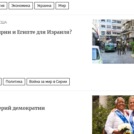
тия
Экономика
Украина
Мир
США
рии и Египте для Израиля?
Политика
Война за мир в Сирии
ерий демократии