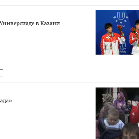
 Универсиаде в Казани
5
хада»