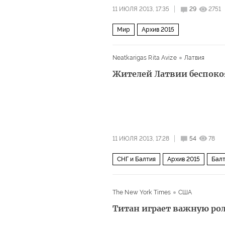
11 ИЮЛЯ 2013, 17:35
29
2751
Мир
Архив 2015
Neatkarigas Rita Avize
Латвия
Жителей Латвии беспоко
11 ИЮЛЯ 2013, 17:28
54
78
СНГ и Балтия
Архив 2015
Бал
The New York Times
США
Титан играет важную рол