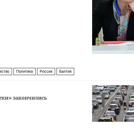
ество
Политика
Россия
Балтия
утки» закончились