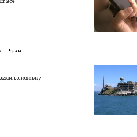
т все
а
Европа
вили голодовку