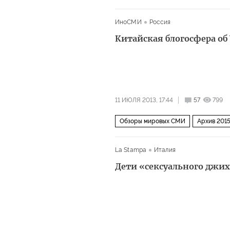
ИноСМИ
Россия
Китайская блогосфера об
11 ИЮЛЯ 2013, 17:44
57
799
Обзоры мировых СМИ
Архив 201
La Stampa
Италия
Дети «сексуального джи