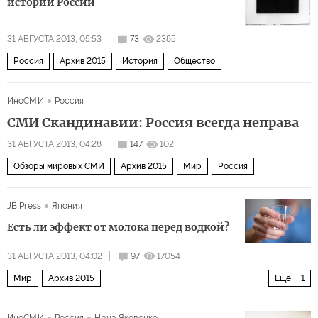
истории России
31 АВГУСТА 2013, 05:53
73
2385
Россия
Архив 2015
История
Общество
ИноСМИ
Россия
СМИ Скандинавии: Россия всегда неправа
31 АВГУСТА 2013, 04:28
147
102
Обзоры мировых СМИ
Архив 2015
Мир
Россия
JB Press
Япония
Есть ли эффект от молока перед водкой?
31 АВГУСТА 2013, 04:02
97
17054
Мир
Архив 2015
Еще
1
Дальний восток и Юго-Восточная Азия
ИноСМИ
Россия
Нана Яковенко