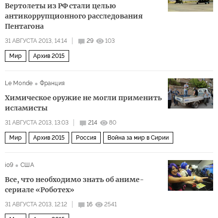
Вертолеты из РФ стали целью
антикоррупционного расследования
Пентагона
31 АВГУСТА 2013, 14:14
29
103
Мир
Архив 2015
Le Monde
Франция
Химическое оружие не могли применить
исламисты
31 АВГУСТА 2013, 13:03
214
80
Мир
Архив 2015
Россия
Война за мир в Сирии
io9
США
Все, что необходимо знать об аниме-
сериале «Роботех»
31 АВГУСТА 2013, 12:12
16
2541