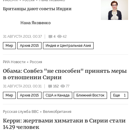
Британцы дают советы Индии
Нана Яковенко
31 АВГУСТА 2013, 00:37
4
42
Мир
Архив 2015
Индия и Центральная Азия
РИА Новости
Россия
Обама: Совбез "не способен" принять меры
в отношении Сирии
31 АВГУСТА 2013, 00:31
162
77
Мир
Архив 2015
США и Канада
Ближний Восток
Еще
1
Война за мир в Сирии
Русская служба BBC
Великобритания
Керри: жертвами химатаки в Сирии стали
1429 человек