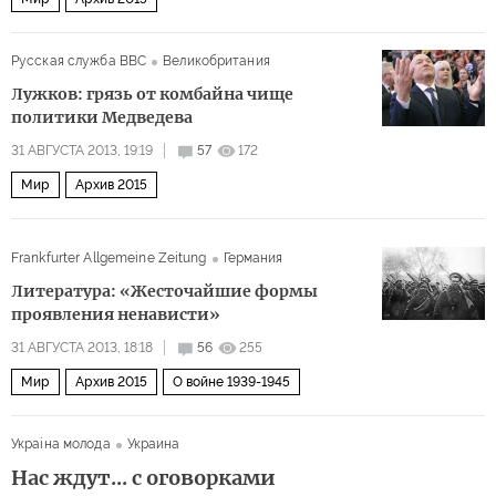
Русская служба BBC
Великобритания
Лужков: грязь от комбайна чище
политики Медведева
31 АВГУСТА 2013, 19:19
57
172
Мир
Архив 2015
Frankfurter Allgemeine Zeitung
Германия
Литература: «Жесточайшие формы
проявления ненависти»
31 АВГУСТА 2013, 18:18
56
255
Мир
Архив 2015
О войне 1939-1945
Украiна молода
Украина
Нас ждут... с оговорками