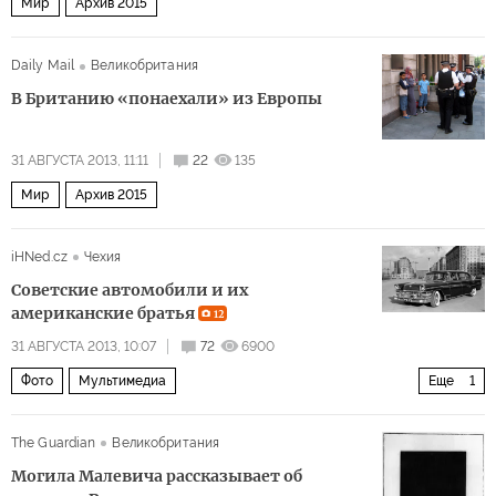
Мир
Архив 2015
Daily Mail
Великобритания
В Британию «понаехали» из Европы
31 АВГУСТА 2013, 11:11
22
135
Мир
Архив 2015
iHNed.cz
Чехия
Советские автомобили и их
американские братья
12
31 АВГУСТА 2013, 10:07
72
6900
Фото
Мультимедиа
Еще
1
Россия и автопром — вещи несовместные?
The Guardian
Великобритания
Могила Малевича рассказывает об