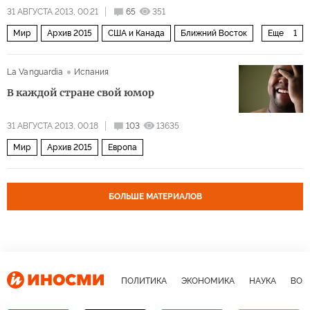
31 АВГУСТА 2013, 00:21
65
351
Мир
Архив 2015
США и Канада
Ближний Восток
Еще
1
Война за мир в Сирии
La Vanguardia
Испания
В каждой стране свой юмор
31 АВГУСТА 2013, 00:18
103
13635
Мир
Архив 2015
Европа
БОЛЬШЕ МАТЕРИАЛОВ
ПОЛИТИКА
ЭКОНОМИКА
НАУКА
ВОЕ