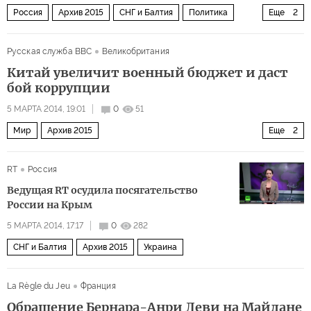
Россия
Архив 2015
СНГ и Балтия
Политика
Еще
2
Украина
Мир
Русская служба BBC
Великобритания
Китай увеличит военный бюджет и даст
бой коррупции
5 МАРТА 2014, 19:01
0
51
Мир
Архив 2015
Еще
2
Дальний восток и Юго-Восточная Азия
RT
Россия
За Великой китайской стеной
Ведущая RT осудила посягательство
России на Крым
5 МАРТА 2014, 17:17
0
282
СНГ и Балтия
Архив 2015
Украина
La Règle du Jeu
Франция
Обращение Бернара-Анри Леви на Майдане