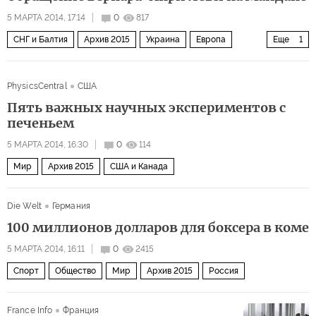
5 МАРТА 2014, 17:14
0
817
СНГ и Балтия
Архив 2015
Украина
Европа
Еще
1
Мир
PhysicsCentral
США
Пять важных научных экспериментов с
печеньем
5 МАРТА 2014, 16:30
0
114
Мир
Архив 2015
США и Канада
Die Welt
Германия
100 миллионов долларов для боксера в коме
5 МАРТА 2014, 16:11
0
2415
Спорт
Общество
Мир
Архив 2015
Россия
France Info
Франция