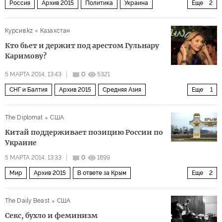
Россия
Архив 2015
Политика
Украина
Еще
2
СНГ и Балтия
Кризис на Украине
Курсив.kz
Казахстан
Кто бьет и держит под арестом Гульнару
Каримову?
5 МАРТА 2014, 13:43
0
5321
СНГ и Балтия
Архив 2015
Средняя Азия
Еще
1
Узбекистан повис в неопределенности
The Diplomat
США
Китай поддерживает позицию России по
Украине
5 МАРТА 2014, 13:33
0
1899
Мир
Архив 2015
В ответе за Крым
Еще
2
За Великой китайской стеной
Кризис на Украине
The Daily Beast
США
Секс, бухло и феминизм