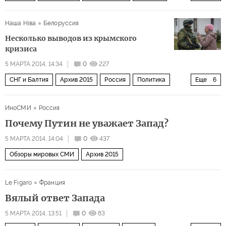
Общество
Украина
Мир
Наша Нiва
Белоруссия
Несколько выводов из крымского
кризиса
5 МАРТА 2014, 14:34
0
227
СНГ и Балтия
Архив 2015
Россия
Политика
Еще
6
США и Канада
Мир
Украина
Белоруссия
ИноСМИ
Россия
Европа
Кризис на Украине
Почему Путин не уважает Запад?
5 МАРТА 2014, 14:04
0
437
Обзоры мировых СМИ
Архив 2015
Le Figaro
Франция
Вялый ответ Запада
5 МАРТА 2014, 13:51
0
83