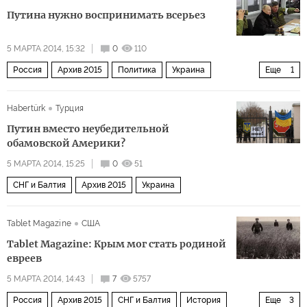
Путина нужно воспринимать всерьез
5 МАРТА 2014, 15:32
0
110
Россия
Архив 2015
Политика
Украина
Еще
1
СНГ и Балтия
Habertürk
Турция
Путин вместо неубедительной
обамовской Америки?
5 МАРТА 2014, 15:25
0
51
СНГ и Балтия
Архив 2015
Украина
Tablet Magazine
США
Tablet Magazine: Крым мог стать родиной
евреев
5 МАРТА 2014, 14:43
7
5757
Россия
Архив 2015
СНГ и Балтия
История
Еще
3