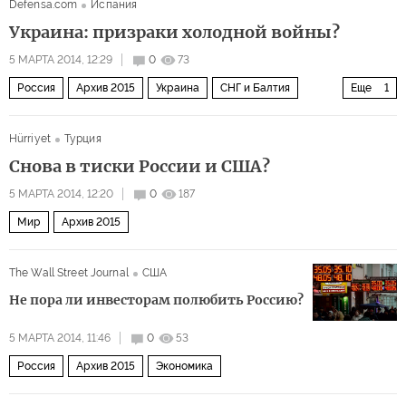
Defensa.com
Испания
Украина: призраки холодной войны?
5 МАРТА 2014, 12:29
0
73
Россия
Архив 2015
Украина
СНГ и Балтия
Еще
1
Кризис на Украине
Hürriyet
Турция
Снова в тиски России и США?
5 МАРТА 2014, 12:20
0
187
Мир
Архив 2015
The Wall Street Journal
США
Не пора ли инвесторам полюбить Россию?
5 МАРТА 2014, 11:46
0
53
Россия
Архив 2015
Экономика