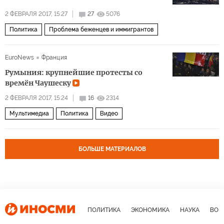
2 ФЕВРАЛЯ 2017, 15:27
27
5076
Политика
Проблема беженцев и иммигрантов
EuroNews
Франция
Румыния: крупнейшие протесты со
времён Чаушеску
2 ФЕВРАЛЯ 2017, 15:24
16
2314
Мультимедиа
Политика
Видео
БОЛЬШЕ МАТЕРИАЛОВ
ПОЛИТИКА
ЭКОНОМИКА
НАУКА
ВОЕ