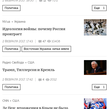
2 ФЕВРАЛЯ 2017, 18:00
12
7172
Политика
Еще
1
Президентские выборы во Франции 2016-2017
NV.ua
Украина
Идеология войны: почему Россия
проиграет
2 ФЕВРАЛЯ 2017, 17:43
47
10408
Политика
Восточная Украина: ничья земля
Радио Свобода
США
Трамп, Тиллерсон и Кремль
2 ФЕВРАЛЯ 2017, 17:42
4
2012
Политика
Еще
1
Российско-американские отношения: эксперты дают советы Трампу
CNN
США
Ле Пен: вторжения в Крым не было