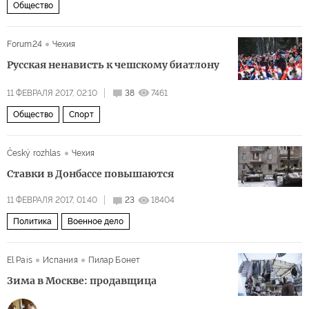
Общество
Forum24
Чехия
Русская ненависть к чешскому биатлону
11 ФЕВРАЛЯ 2017, 02:10
38
7461
Общество
Спорт
Český rozhlas
Чехия
Ставки в Донбассе повышаются
11 ФЕВРАЛЯ 2017, 01:40
23
18404
Политика
Военное дело
El Pais
Испания
Пилар Бонет
Зима в Москве: продавщица