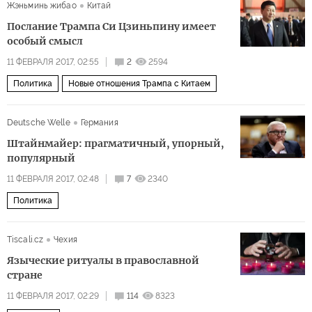
Жэньминь жибао
Китай
Послание Трампа Си Цзиньпину имеет
особый смысл
11 ФЕВРАЛЯ 2017, 02:55
2
2594
Политика
Новые отношения Трампа с Китаем
Deutsche Welle
Германия
Штайнмайер: прагматичный, упорный,
популярный
11 ФЕВРАЛЯ 2017, 02:48
7
2340
Политика
Tiscali.cz
Чехия
Языческие ритуалы в православной
стране
11 ФЕВРАЛЯ 2017, 02:29
114
8323