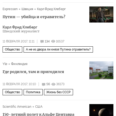
Expressen
Швеция
Карл Фрид Клеберг
Путин — убийца и отравитель?
Карл Фрид Клеберг
Шведский журналист
11 ФЕВРАЛЯ 2017, 11:11
134
16537
Общество
А не из двора ли князя Путина отравитель?
Yle
Финляндия
Где родился, там и пригодился
11 ФЕВРАЛЯ 2017, 10:10
56
36173
Общество
Политика
Жизнь без СССР
Scientific American
США
150-летний полет к Альфе Центавра