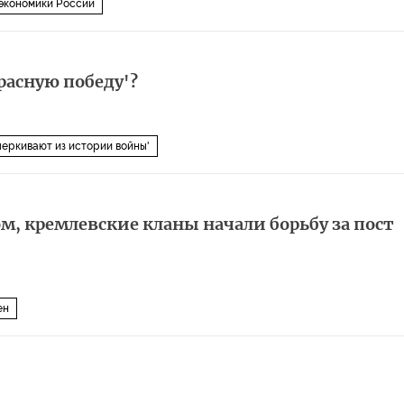
экономики России
расную победу'?
черкивают из истории войны'
, кремлевские кланы начали борьбу за пост
ен