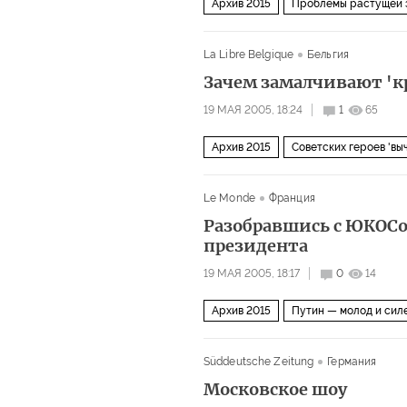
Архив 2015
Проблемы растущей 
La Libre Belgique
Бельгия
Зачем замалчивают 'к
19 МАЯ 2005, 18:24
1
65
Архив 2015
Советских героев 'вы
Le Monde
Франция
Разобравшись с ЮКОСом
президента
19 МАЯ 2005, 18:17
0
14
Архив 2015
Путин — молод и сил
Süddeutsche Zeitung
Германия
Московское шоу