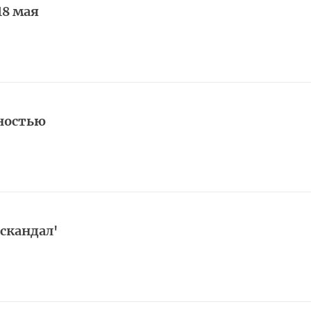
18 мая
ностью
скандал'