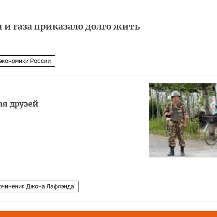
 и газа приказало долго жить
экономики России
ая друзей
очинения Джона Лафлэнда