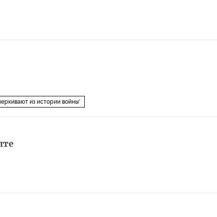
черкивают из истории войны'
лте