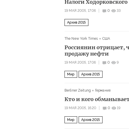
Налоги Ходорковского
19 МАЯ 2005, 17:06
0
33
Архив 2015
The New York Times
США
Россиянин отрицает, ч
продажу нефти
19 МАЯ 2005, 17:06
0
9
Мир
Архив 2015
Berliner Zeitung
Германия
Кто и кого обманывает
19 МАЯ 2005, 16:20
0
19
Мир
Архив 2015