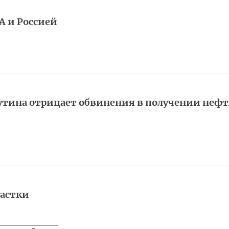
 и Россией
ина отрицает обвинения в получении неф
растки