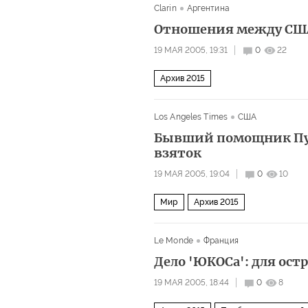
Clarin
Аргентина
Отношения между США
19 МАЯ 2005, 19:31
0
22
Архив 2015
Los Angeles Times
США
Бывший помощник Пут
взяток
19 МАЯ 2005, 19:04
0
10
Мир
Архив 2015
Le Monde
Франция
Дело 'ЮКОСа': для ост
19 МАЯ 2005, 18:44
0
8