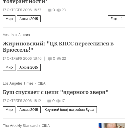
толерантности'
17 ОКТЯБРЯ 2006, 18:57
0
23
Мир
Архив 2015
Еще
1
Россия выбрала Польшу своим врагом
Vesti.lv
Латвия
Жириновский: "ЦК КПСС переселился в
Брюссель!"
17 ОКТЯБРЯ 2006, 18:46
0
22
Мир
Архив 2015
Los Angeles Times
США
Буш спускает с цепи "ядерного зверя"
17 ОКТЯБРЯ 2006, 18:12
0
17
Мир
Архив 2015
Крупный блеф ястребов Буша
The Weekly Standard
США