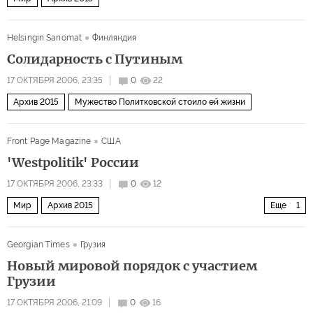
Helsingin Sanomat
Финляндия
Солидарность с Путиным
17 ОКТЯБРЯ 2006, 23:35
0
22
Архив 2015
Мужество Политковской стоило ей жизни
Front Page Magazine
США
'Westpolitik' России
17 ОКТЯБРЯ 2006, 23:33
0
12
Мир
Архив 2015
Еще
1
Избранные сочинения Ариэля Коэна
Georgian Times
Грузия
Новый мировой порядок с участием
Грузии
17 ОКТЯБРЯ 2006, 21:09
0
16