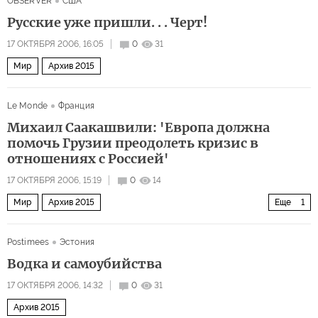
OBSERVER
США
Русские уже пришли. . . Черт!
17 ОКТЯБРЯ 2006, 16:05
0
31
Мир
Архив 2015
Le Monde
Франция
Михаил Саакашвили: 'Европа должна
помочь Грузии преодолеть кризис в
отношениях с Россией'
17 ОКТЯБРЯ 2006, 15:19
0
14
Мир
Архив 2015
Еще
1
Грузины собирают гроздья российского гнева
Postimees
Эстония
Водка и самоубийства
17 ОКТЯБРЯ 2006, 14:32
0
31
Архив 2015