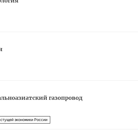
ология
я
альноазиатский газопровод
стущей экономики России