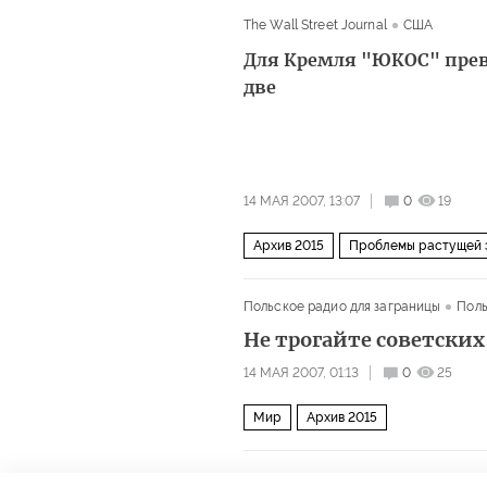
The Wall Street Journal
США
Для Кремля "ЮКОС" прев
две
14 МАЯ 2007, 13:07
0
19
Архив 2015
Проблемы растущей 
Польское радио для заграницы
Пол
Не трогайте советски
14 МАЯ 2007, 01:13
0
25
Мир
Архив 2015