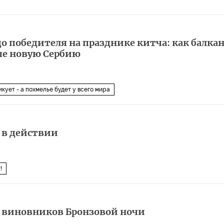
до победителя на празднике китча: как балка
опе новую Сербию
икует - а похмелье будет у всего мира
 в действии
!
 виновников Бронзовой ночи