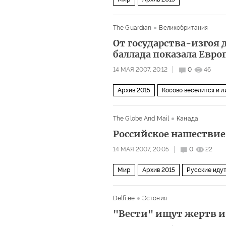
The Guardian
Великобритания
От государства-изгоя 
баллада показала Евр
14 МАЯ 2007, 20:12
0
46
Архив 2015
Косово веселится и л
The Globe And Mail
Канада
Российское нашествие
14 МАЯ 2007, 20:05
0
22
Мир
Архив 2015
Русские идут
Delfi.ee
Эстония
"Вести" ищут жертв и