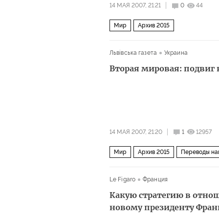
14 МАЯ 2007, 21:21
0
44
Мир
Архив 2015
Львiвська газета
Украина
Вторая мировая: подвиг
14 МАЯ 2007, 21:20
1
12957
Мир
Архив 2015
Переводы на
Le Figaro
Франция
Какую стратегию в отнош
новому президенту Фран