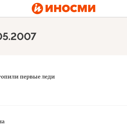
05.2007
топили первые леди
на