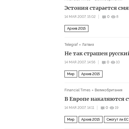
Эстония старается смя
14 МАЯ 2007, 15:02
0
8
Архив 2015
Telegraf
Латвия
Не так страшен русски
14 МАЯ 2007, 14:56
0
10
Мир
Архив 2015
Financial Times
Великобритания
В Европе накаляются с
14 МАЯ 2007, 14:11
0
19
Мир
Архив 2015
Смогут ли ЕС