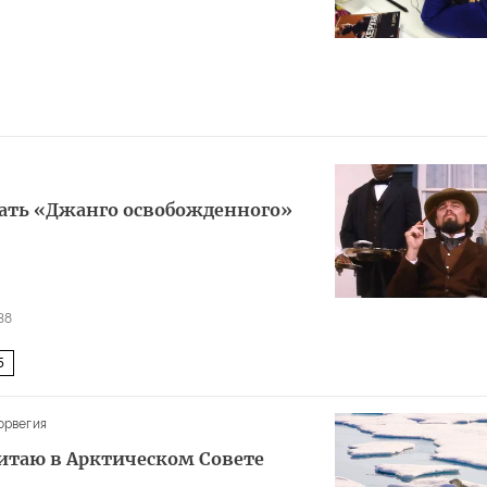
ать «Джанго освобожденного»
38
5
орвегия
итаю в Арктическом Совете