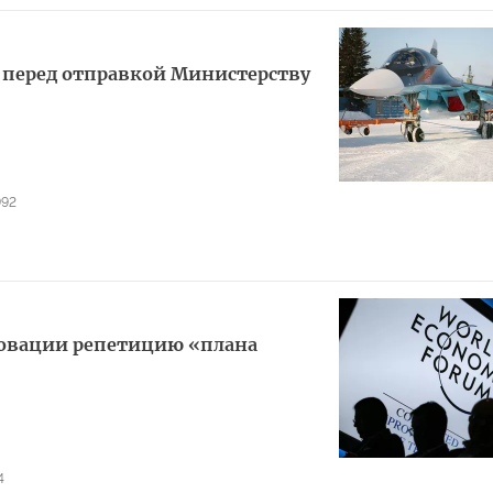
перед отправкой Министерству
992
 овации репетицию «плана
4