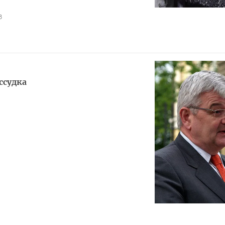
8
ссудка