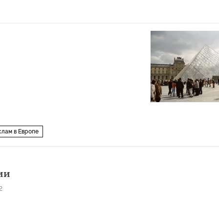
слам в Европе
ии
2