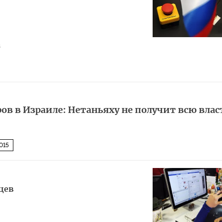
8
ров в Израиле: Нетаньяху не получит всю влас
015
цев