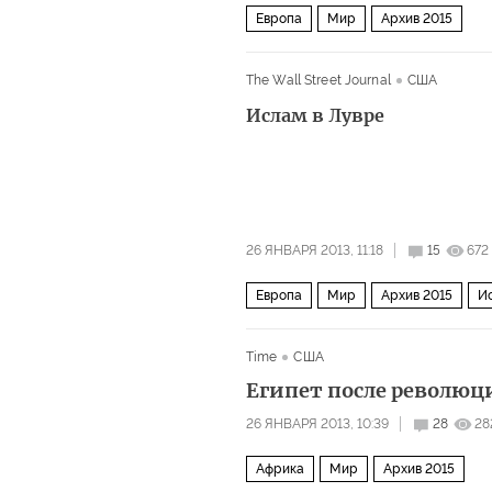
Европа
Мир
Архив 2015
The Wall Street Journal
США
Ислам в Лувре
26 ЯНВАРЯ 2013, 11:18
15
672
Европа
Мир
Архив 2015
И
Time
США
Египет после революц
26 ЯНВАРЯ 2013, 10:39
28
28
Африка
Мир
Архив 2015