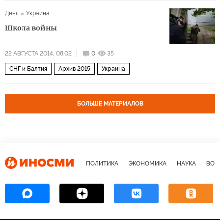
День
Украина
Школа войны
22 АВГУСТА 2014, 08:02
0
35
СНГ и Балтия
Архив 2015
Украина
БОЛЬШЕ МАТЕРИАЛОВ
ПОЛИТИКА
ЭКОНОМИКА
НАУКА
ВОЕ