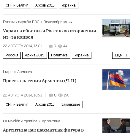
СНГ и Балтия
Архив 2015
Украина
Русская служба BBC
Великобритания
Украина обвинила Россию во вторжении
из-за конвоя
22 АВГУСТА 2014, 18:01
0
44
Россия
Архив 2015
Политика
Украина
Еще
1
СНГ и Балтия
Lragir
Армения
Проект спасения Армении (Ч. II)
22 АВГУСТА 2014, 16:53
0
156
СНГ и Балтия
Архив 2015
Закавказье
La Nación Argentina
Аргентина
Аргентина как шахматная фигура в