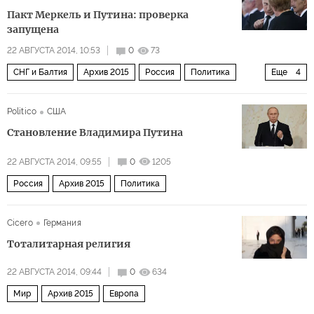
Пакт Меркель и Путина: проверка
запущена
22 АВГУСТА 2014, 10:53
0
73
СНГ и Балтия
Архив 2015
Россия
Политика
Еще
4
Украина
Белоруссия
Мир
Европа
Politico
США
Становление Владимира Путина
22 АВГУСТА 2014, 09:55
0
1205
Россия
Архив 2015
Политика
Cicero
Германия
Тоталитарная религия
22 АВГУСТА 2014, 09:44
0
634
Мир
Архив 2015
Европа