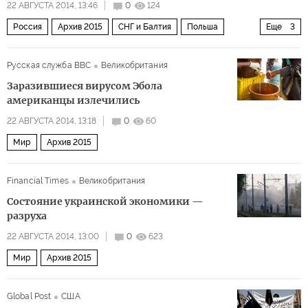
22 АВГУСТА 2014, 13:46
0
124
Россия
Архив 2015
СНГ и Балтия
Польша
Еще
3
Мир
Украина
Политика
Русская служба BBC
Великобритания
Заразившиеся вирусом Эбола
американцы излечились
22 АВГУСТА 2014, 13:18
0
60
Мир
Архив 2015
Financial Times
Великобритания
Состояние украинской экономики —
разруха
22 АВГУСТА 2014, 13:00
0
623
Мир
Архив 2015
Global Post
США