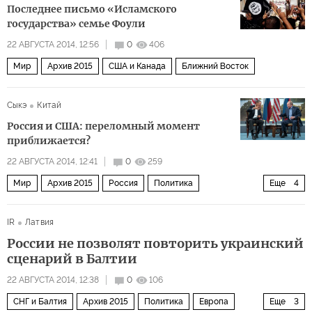
Последнее письмо «Исламского
государства» семье Фоули
22 АВГУСТА 2014, 12:56
0
406
Мир
Архив 2015
США и Канада
Ближний Восток
Сыкэ
Китай
Россия и США: переломный момент
приближается?
22 АВГУСТА 2014, 12:41
0
259
Мир
Архив 2015
Россия
Политика
Еще
4
США и Канада
Украина
СНГ и Балтия
IR
Латвия
Ближний Восток
России не позволят повторить украинский
сценарий в Балтии
22 АВГУСТА 2014, 12:38
0
106
СНГ и Балтия
Архив 2015
Политика
Европа
Еще
3