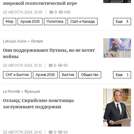
мировой геополитической игре
22 АВГУСТА 2014, 15:35
0
568
Мир
Архив 2015
Политика
США и Канада
Еще
3
Латинская Америка
Россия
Европа
Latvijas Avize
Латвия
Они поддерживают Путина, но не хотят
войны
22 АВГУСТА 2014, 15:31
0
99
СНГ и Балтия
Архив 2015
Балтия
Общество
Еще
1
Россия
Le Monde
Франция
Олланд: Сирийские повстанцы
заслуживают поддержки
22 АВГУСТА 2014, 14:41
0
94