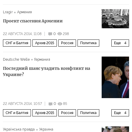
Мир
Балтия
Россия
Lragir
Армения
Проект спасения Армении
22 АВГУСТА 2014, 11:08
0
298
СНГ и Балтия
Архив 2015
Россия
Политика
Еще
4
США и Канада
Мир
Закавказье
Европа
Deutsche Welle
Германия
Последний шанс уладить конфликт на
Украине?
22 АВГУСТА 2014, 10:57
0
85
СНГ и Балтия
Архив 2015
Россия
Политика
Еще
4
Украина
Белоруссия
Мир
Европа
Українська правда
Украина