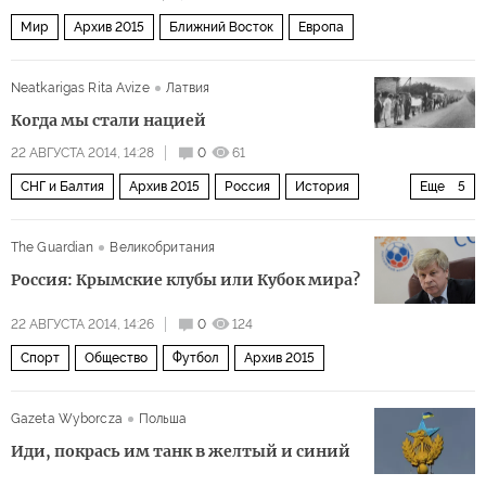
Мир
Архив 2015
Ближний Восток
Европа
Neatkarigas Rita Avize
Латвия
Когда мы стали нацией
22 АВГУСТА 2014, 14:28
0
61
СНГ и Балтия
Архив 2015
Россия
История
Еще
5
Общество
США и Канада
Мир
Балтия
Европа
The Guardian
Великобритания
Россия: Крымские клубы или Кубок мира?
22 АВГУСТА 2014, 14:26
0
124
Спорт
Общество
Футбол
Архив 2015
Gazeta Wyborcza
Польша
Иди, покрась им танк в желтый и синий