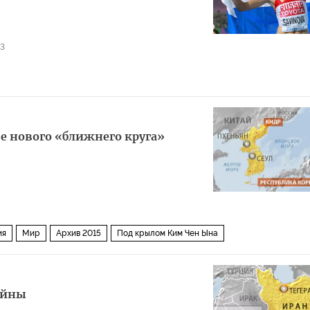
23
ве нового «ближнего круга»
ия
Мир
Архив 2015
Под крылом Ким Чен Ына
ойны