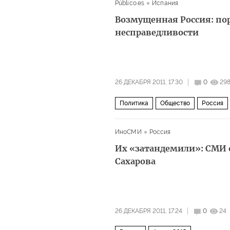
Público.es
Испания
Возмущенная Россия: пор
несправедливости
26 ДЕКАБРЯ 2011, 17:30
0
29
Политика
Общество
Россия
ИноСМИ
Россия
Их «затандемили»: СМИ о
Сахарова
26 ДЕКАБРЯ 2011, 17:24
0
24