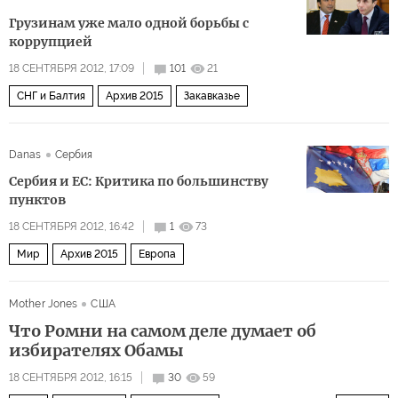
Грузинам уже мало одной борьбы с
коррупцией
18 СЕНТЯБРЯ 2012, 17:09
101
21
СНГ и Балтия
Архив 2015
Закавказье
Danas
Сербия
Сербия и ЕС: Критика по большинству
пунктов
18 СЕНТЯБРЯ 2012, 16:42
1
73
Мир
Архив 2015
Европа
Mother Jones
США
Что Ромни на самом деле думает об
избирателях Обамы
18 СЕНТЯБРЯ 2012, 16:15
30
59