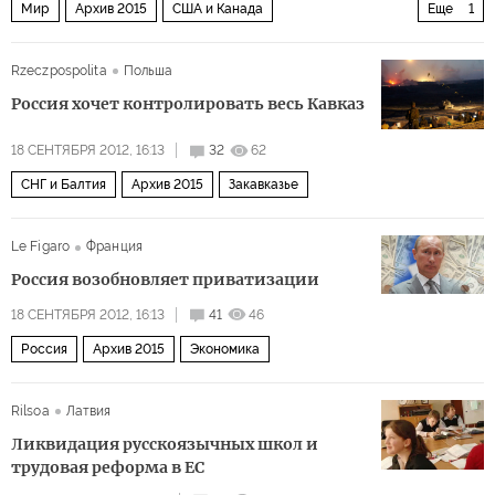
Мир
Архив 2015
США и Канада
Еще
1
Выборы в США. Ромни vs. Обама
Rzeczpospolita
Польша
Россия хочет контролировать весь Кавказ
18 СЕНТЯБРЯ 2012, 16:13
32
62
СНГ и Балтия
Архив 2015
Закавказье
Le Figaro
Франция
Россия возобновляет приватизации
18 СЕНТЯБРЯ 2012, 16:13
41
46
Россия
Архив 2015
Экономика
Rilsoa
Латвия
Ликвидация русскоязычных школ и
трудовая реформа в ЕС