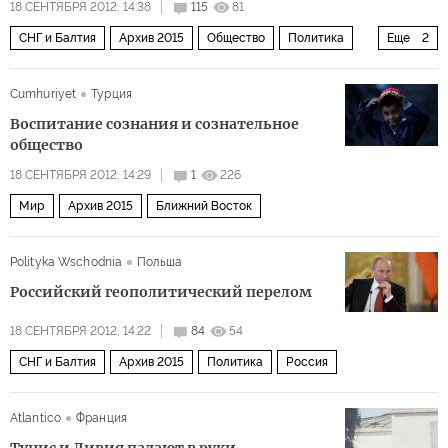
18 СЕНТЯБРЯ 2012, 14:38
115
81
СНГ и Балтия
Архив 2015
Общество
Политика
Еще
2
Россия
Балтия
Cumhuriyet
Турция
Воспитание сознания и сознательное
общество
18 СЕНТЯБРЯ 2012, 14:29
1
226
Мир
Архив 2015
Ближний Восток
Polityka Wschodnia
Польша
Российский геополитический перелом
18 СЕНТЯБРЯ 2012, 14:22
84
54
СНГ и Балтия
Архив 2015
Политика
Россия
Atlantico
Франция