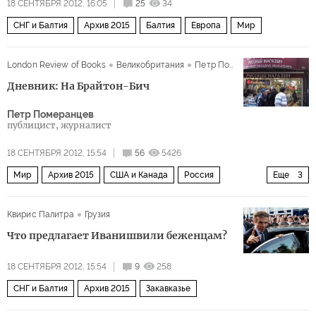
18 СЕНТЯБРЯ 2012, 16:05
25
34
СНГ и Балтия
Архив 2015
Балтия
Европа
Мир
London Review of Books
Великобритания
Петр Померанцев
Дневник: На Брайтон-Бич
Петр Померанцев
публицист, журналист
18 СЕНТЯБРЯ 2012, 15:54
56
5426
Мир
Архив 2015
США и Канада
Россия
Еще
3
Россия
США
иммигранты
Квирис Палитра
Грузия
Что предлагает Иванишвили беженцам?
18 СЕНТЯБРЯ 2012, 15:54
9
258
СНГ и Балтия
Архив 2015
Закавказье