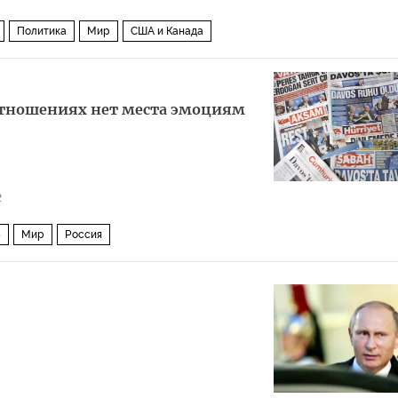
Политика
Мир
США и Канада
отношениях нет места эмоциям
2
5
Мир
Россия