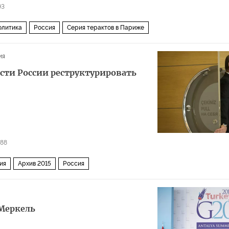
93
олитика
Россия
Серия терактов в Париже
ия
сти России реструктурировать
788
ия
Архив 2015
Россия
Меркель