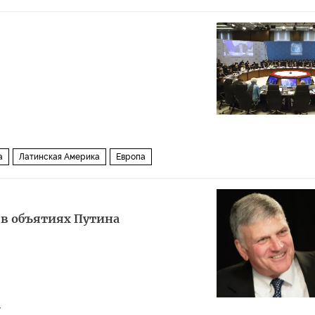
а
Латинская Америка
Европа
 в объятиях Путина
7