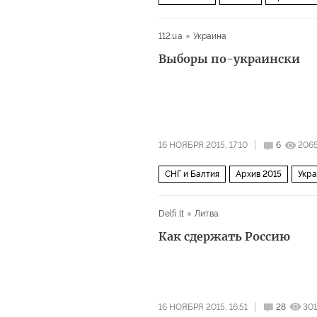
112.ua
Украина
Выборы по-украински
16 НОЯБРЯ 2015, 17:10
6
206
СНГ и Балтия
Архив 2015
Укр
Delfi.lt
Литва
Как сдержать Россию
16 НОЯБРЯ 2015, 16:51
28
30