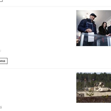
5
аина
19