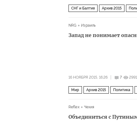
СНГ и Балтия
Архив 2015
Пол
NRG
Израиль
Запад не понимает опасн
16 НОЯБРЯ 2015, 16:26
7
2991
Мир
Архив 2015
Политика
Reflex
Чехия
Объединиться с Путиным 