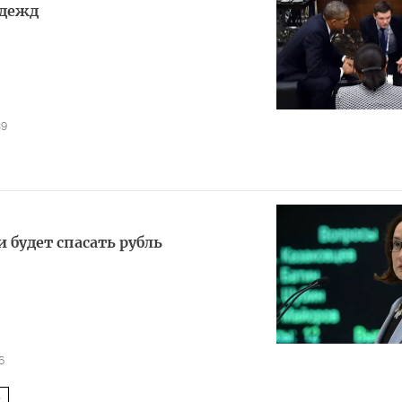
адежд
39
 будет спасать рубль
6
5