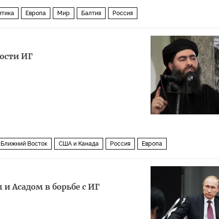
итика
Европа
Мир
Балтия
Россия
ости ИГ
Ближний Восток
США и Канада
Россия
Европа
и Асадом в борьбе с ИГ