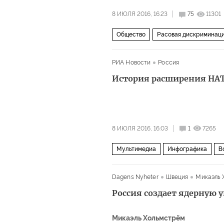
8 ИЮЛЯ 2016, 16:23
75
11301
Общество
Расовая дискриминаци
РИА Новости
Россия
История расширения НАТ
8 ИЮЛЯ 2016, 16:03
1
7265
Мультимедиа
Инфографика
В
Dagens Nyheter
Швеция
Микаэль 
Россия создает ядерную у
Микаэль Хольмстрём