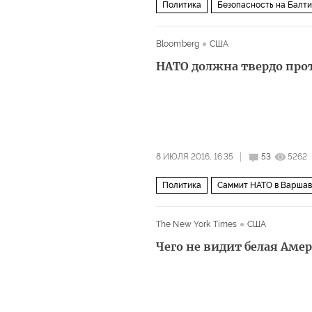
Политика
Безопасность на Балт
Bloomberg
США
НАТО должна твердо про
8 ИЮЛЯ 2016, 16:35
53
5262
Политика
Саммит НАТО в Варша
The New York Times
США
Чего не видит белая Аме