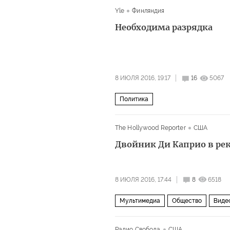
Yle
Финляндия
Необходима разрядка
8 ИЮЛЯ 2016, 19:17
16
5067
Политика
The Hollywood Reporter
США
Двойник Ди Каприо в ре
8 ИЮЛЯ 2016, 17:44
8
6518
Мультимедиа
Общество
Виде
Радио Свобода
США