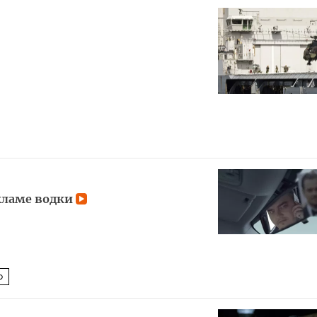
кламе водки
о