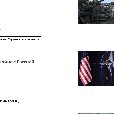
8
чная Украина: ничья земля
войне с Россией
йских границ