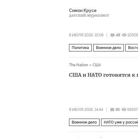
Симон Крусе
датский журналист
8 ИЮЛЯ 2016, 15:06
48
1000
Политика
Военное дело
Восто
The Nation
США
США и НАТО готовятся к 
8 ИЮЛЯ 2016, 14:44
95
58337
Военное дело
НАТО уже у росси