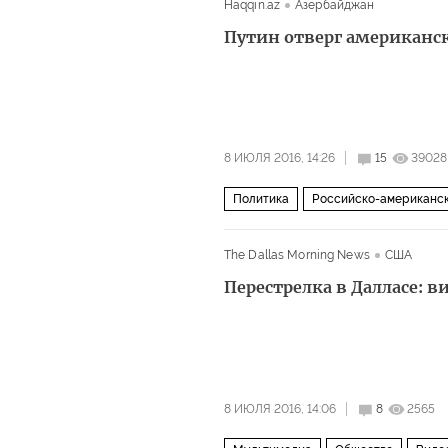
Haqqin.az
Азербайджан
Путин отверг американс
8 ИЮЛЯ 2016, 14:26
15
39028
Политика
Российско-американск
The Dallas Morning News
США
Перестрелка в Далласе: 
8 ИЮЛЯ 2016, 14:06
8
2565