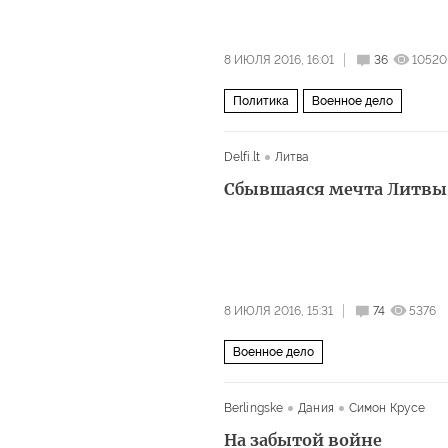
8 ИЮЛЯ 2016, 16:01
36
10520
Политика
Военное дело
Delfi.lt
Литва
Сбывшаяся мечта Литвы
8 ИЮЛЯ 2016, 15:31
74
5376
Военное дело
Berlingske
Дания
Симон Крусе
На забытой войне