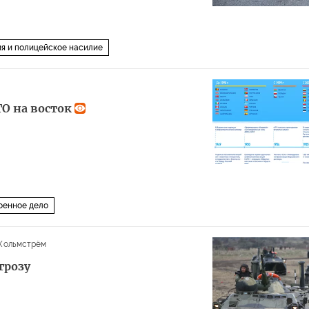
я и полицейское насилие
О на восток
оенное дело
Хольмстрём
грозу