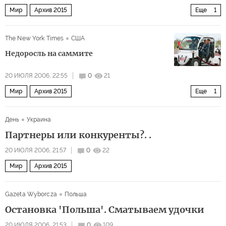
Мир
Архив 2015
Еще
1
Россия - посторонняя в 'Большой восьмерке'?
The New York Times
США
Недоросль на саммите
20 ИЮЛЯ 2006, 22:55
0
21
Мир
Архив 2015
Еще
1
Йоу, Блэр, ты помнишь, кто здесь главный?
День
Украина
Партнеры или конкуренты?. .
20 ИЮЛЯ 2006, 21:57
0
22
Мир
Архив 2015
Gazeta Wyborcza
Польша
Остановка 'Польша'. Сматываем удочки
20 ИЮЛЯ 2006, 21:53
0
109