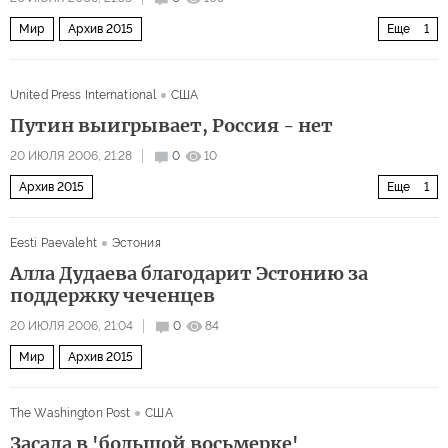
Мир
Архив 2015
Еще
1
Россия выбрала Польшу своим врагом
United Press International
США
Путин выигрывает, Россия - нет
20 ИЮЛЯ 2006, 21:28
0
10
Архив 2015
Еще
1
Россия - посторонняя в 'Большой восьмерке'?
Eesti Paevaleht
Эстония
Алла Дудаева благодарит Эстонию за
поддержку чеченцев
20 ИЮЛЯ 2006, 21:04
0
84
Мир
Архив 2015
The Washington Post
США
Засада в 'большой восьмерке'