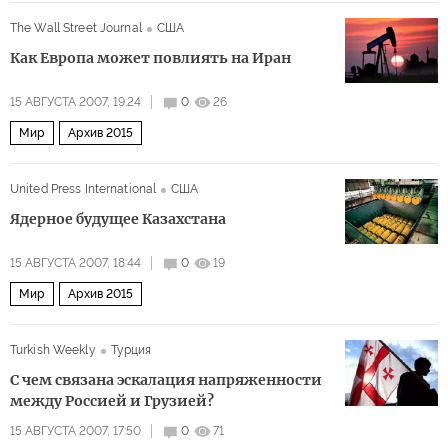
The Wall Street Journal
США
Как Европа может повлиять на Иран
15 АВГУСТА 2007, 19:24
0
26
Мир
Архив 2015
United Press International
США
Ядерное будущее Казахстана
15 АВГУСТА 2007, 18:44
0
19
Мир
Архив 2015
Turkish Weekly
Турция
С чем связана эскалация напряженности
между Россией и Грузией?
15 АВГУСТА 2007, 17:50
0
71