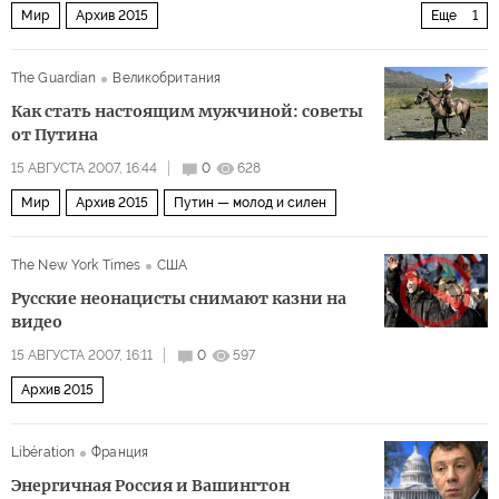
Мир
Архив 2015
Еще
1
Грузины собирают гроздья российского гнева
The Guardian
Великобритания
Как стать настоящим мужчиной: советы
от Путина
15 АВГУСТА 2007, 16:44
0
628
Мир
Архив 2015
Путин — молод и силен
The New York Times
США
Русские неонацисты снимают казни на
видео
15 АВГУСТА 2007, 16:11
0
597
Архив 2015
Libération
Франция
Энергичная Россия и Вашингтон