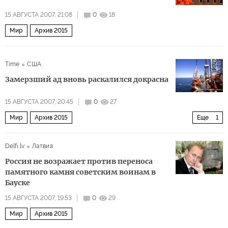
15 АВГУСТА 2007, 21:08
0
18
Мир
Архив 2015
Time
США
Замерзший ад вновь раскалился докрасна
15 АВГУСТА 2007, 20:45
0
27
Мир
Архив 2015
Еще
1
Проблемы растущей экономики России
Delfi.lv
Латвия
Россия не возражает против переноса
памятного камня советским воинам в
Бауске
15 АВГУСТА 2007, 19:53
0
29
Мир
Архив 2015