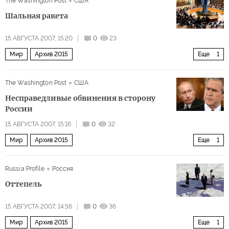
The Washington Post
США
Шальная ракета
15 АВГУСТА 2007, 15:20
0
23
Мир
Архив 2015
Еще
1
Грузины собирают гроздья российского гнева
The Washington Post
США
Несправедливые обвинения в сторону
России
15 АВГУСТА 2007, 15:16
0
32
Мир
Архив 2015
Еще
1
Грузины собирают гроздья российского гнева
Russia Profile
Россия
Оттепель
15 АВГУСТА 2007, 14:56
0
36
Мир
Архив 2015
Еще
1