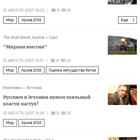
15 АВГУСТА 2007, 16:02
0
16
Мир
Архив 2015
Еще
1
Америка развязывает новую «холодную войну»
The Wall Street Journal
США
"Мирная миссия"
15 АВГУСТА 2007, 15:57
0
52
Мир
Архив 2015
Оценка могущества Китая
Postimees
Эстония
Русским в Эстонии нужен лояльный
власти пастух?
15 АВГУСТА 2007, 15:26
0
22
Мир
Архив 2015