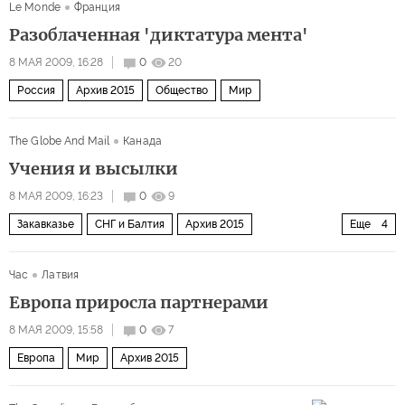
Le Monde
Франция
Разоблаченная 'диктатура мента'
8 МАЯ 2009, 16:28
0
20
Россия
Архив 2015
Общество
Мир
The Globe And Mail
Канада
Учения и высылки
8 МАЯ 2009, 16:23
0
9
Закавказье
СНГ и Балтия
Архив 2015
Еще
4
США и Канада
Мир
Россия
Европа
Час
Латвия
Европа приросла партнерами
8 МАЯ 2009, 15:58
0
7
Европа
Мир
Архив 2015