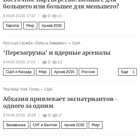
большего или большее для меньшего?
8 МАЯ 2009, 17:42
0
13
Европа
Мир
Архив 2015
Русская служба «Голоса Америки»
США
'Перезагрузка' и ядерные арсеналы
8 МАЯ 2009, 17:24
0
10
США и Канада
Мир
Архив 2015
Россия
Еще
1
Политика
The New York Times
США
Абхазия привлекает экспатриантов -
одного за одним
8 МАЯ 2009, 16:58
0
17
Закавказье
СНГ и Балтия
Архив 2015
Мир