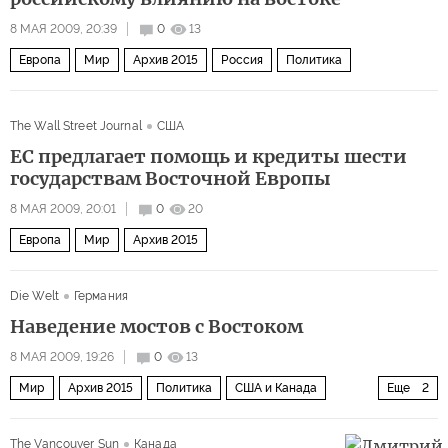
8 МАЯ 2009, 20:39
0
13
Европа
Мир
Архив 2015
Россия
Политика
The Wall Street Journal
США
ЕС предлагает помощь и кредиты шести
государствам Восточной Европы
8 МАЯ 2009, 20:01
0
20
Европа
Мир
Архив 2015
Die Welt
Германия
Наведение мостов с Востоком
8 МАЯ 2009, 19:26
0
13
Мир
Архив 2015
Политика
США и Канада
Еще
2
Россия
Европа
The Vancouver Sun
Канада