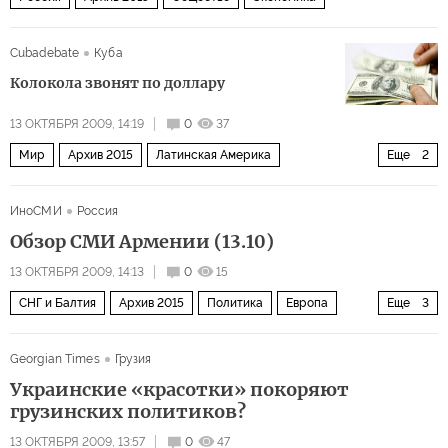
Cubadebate
Куба
Колокола звонят по доллару
13 ОКТЯБРЯ 2009, 14:19
0
37
Мир
Архив 2015
Латинская Америка
Еще
2
США и Канада
Размышления товарища Фиделя Кастро
ИноСМИ
Россия
Обзор СМИ Армении (13.10)
13 ОКТЯБРЯ 2009, 14:13
0
15
СНГ и Балтия
Архив 2015
Политика
Европа
Еще
3
Мир
Закавказье
Россия
Georgian Times
Грузия
Украинские «красотки» покоряют
грузинских политиков?
13 ОКТЯБРЯ 2009, 13:57
0
47