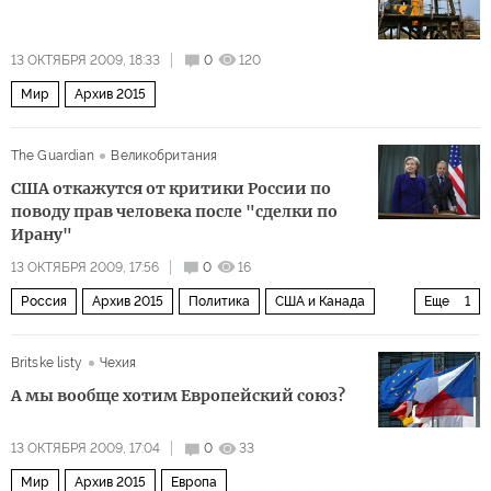
13 ОКТЯБРЯ 2009, 18:33
0
120
Мир
Архив 2015
The Guardian
Великобритания
США откажутся от критики России по
поводу прав человека после "сделки по
Ирану"
13 ОКТЯБРЯ 2009, 17:56
0
16
Россия
Архив 2015
Политика
США и Канада
Еще
1
Мир
Britske listy
Чехия
А мы вообще хотим Европейский союз?
13 ОКТЯБРЯ 2009, 17:04
0
33
Мир
Архив 2015
Европа