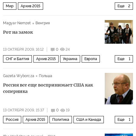
Мир
Архив 2015
Еще
2
Дальний восток и Юго-Восточная Азия
США и Канада
Magyar Nemzet
Венгрия
Рот на замок
13 ОКТЯБРЯ 2009, 16:12
0
24
СНГ и Балтия
Архив 2015
Украина
Европа
Еще
1
Мир
Gazeta Wyborcza
Польша
Россия все еще воспринимает США как
соперника
13 ОКТЯБРЯ 2009, 15:37
0
19
Россия
Архив 2015
Политика
США и Канада
Еще
1
Мир