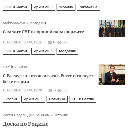
СНГ и Балтия
Архив 2015
Украина
Закавказье
MoldovaNova
Молдавия
Саммит СНГ в европейском формате
13 ОКТЯБРЯ 2009, 13:32
0
30
СНГ и Балтия
Архив 2015
Молдавия
Delfi.lt
Литва
С.Расмусcен: относиться к России следует
без истерии
13 ОКТЯБРЯ 2009, 13:08
0
36
Россия
Архив 2015
Политика
СНГ и Балтия
Вести Недели День за Днем
Эстония
Доска по Родине