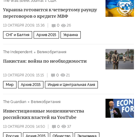
The Wall Street Journal
США
Украина готовится к четвертому раунду
переговоров о кредите МВФ
13 ОКТЯБРЯ 2009, 15:36
0
26
СНГ и Балтия
Архив 2015
Украина
The Independent
Великобритания
Пакистан: война по необходимости
13 ОКТЯБРЯ 2009, 15:15
0
21
Мир
Архив 2015
Индия и Центральная Азия
The Guardian
Великобритания
Инвестиционные мошенничества
российских властей на YouTube
13 ОКТЯБРЯ 2009, 14:50
0
37
Россия
Архив 2015
Общество
Экономика