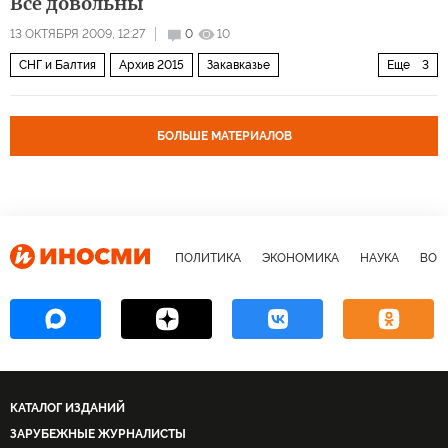
Все довольны
13 ОКТЯБРЯ 2009, 12:27
0
10
СНГ и Балтия
Архив 2015
Закавказье
Еще
3
США и Канада
Мир
Европа
БОЛЬШЕ МАТЕРИАЛОВ
ПОЛИТИКА
ЭКОНОМИКА
НАУКА
ВОЕ
КАТАЛОГ ИЗДАНИЙ
ЗАРУБЕЖНЫЕ ЖУРНАЛИСТЫ