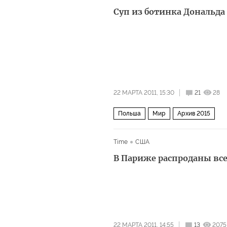
Суп из ботинка Дональда
22 МАРТА 2011, 15:30
21
28
Польша
Мир
Архив 2015
Time
США
В Париже распроданы все
22 МАРТА 2011, 14:55
13
2075