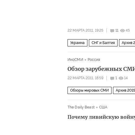
22 МАРТА 2011, 19:25
11
45
Украина
СНГ и Балтия
Архив 
ИноСМИ
Россия
Обзор зарубежных СМИ,
22 МАРТА 2011, 18:59
1
14
Обзоры мировых СМИ
Архив 201
The Daily Beast
США
Почему ливийскую войну