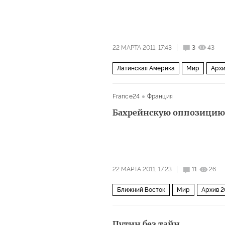
22 МАРТА 2011, 17:43
3
43
Латинская Америка
Мир
Архи
France24
Франция
Бахрейнскую оппозицию
22 МАРТА 2011, 17:23
11
26
Ближний Восток
Мир
Архив 2
Путин без тайн