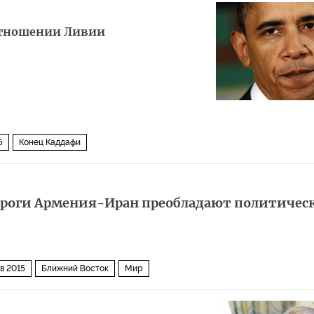
отношении Ливии
5
Конец Каддафи
ороги Армения-Иран преобладают политичес
в 2015
Ближний Восток
Мир