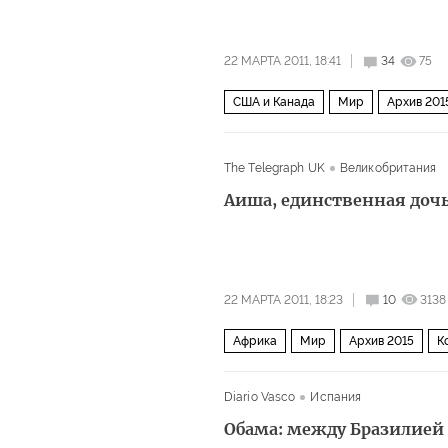
22 МАРТА 2011, 18:41
34
75
США и Канада
Мир
Архив 201
The Telegraph UK
Великобритания
Аиша, единственная доч
22 МАРТА 2011, 18:23
10
3138
Африка
Мир
Архив 2015
К
Diario Vasco
Испания
Обама: между Бразилией