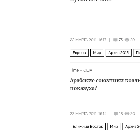
22 МАРТА 2011, 16:17
75
39
Европа
Мир
Архив 2015
П
Time
США
Арабские союзники коал
показуха?
22 МАРТА 2011, 16:14
13
20
Ближний Восток
Мир
Архив 2