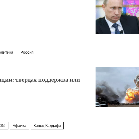
олитика
Россия
иции: твердая поддержка или
015
Африка
Конец Каддафи