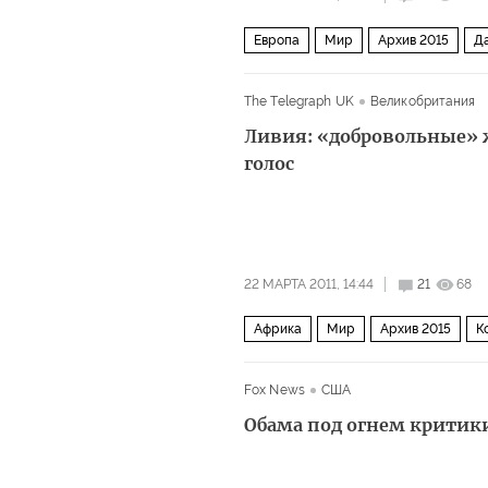
Европа
Мир
Архив 2015
Да
The Telegraph UK
Великобритания
Ливия: «добровольные»
голос
22 МАРТА 2011, 14:44
21
68
Африка
Мир
Архив 2015
К
Fox News
США
Обама под огнем критики