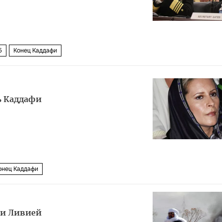
5
Конец Каддафи
ь Каддафи
онец Каддафи
 и Ливией