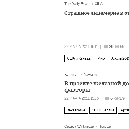
The Daily Beast
США
Страшное лицемерие в 
22 МАРТА 2011, 16:11
29
55
США и Канада
Мир
Архив 201
Капитал
Армения
В проекте железной д
факторы
22 МАРТА 2011, 15:56
0
179
Закавказье
СНГ и Балтия
Архи
Gazeta Wyborcza
Польша