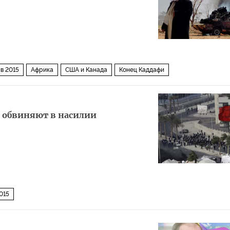
в 2015
Африка
США и Канада
Конец Каддафи
 обвиняют в насилии
015