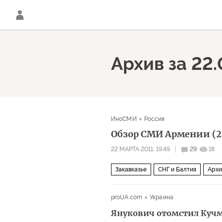
Архив за 22.
ИноСМИ
Россия
Обзор СМИ Армении (2
22 МАРТА 2011, 19:49
29
18
Закавказье
СНГ и Балтия
Архи
proUA.com
Украина
Янукович отомстил Кучм