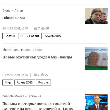
Diena
Латвия
Общая кома
24 МАЯ 2011, 15:37
7
28
Балтия
СНГ и Балтия
Архив 2015
The National Interest
США
Новые охотничьи угодья Аль-Каиды
24 МАЯ 2011, 15:19
7
27
Мир
Архив 2015
Россия
bne IntelliNews
Германия
Польша с осторожностью и опаской
смотрит на передачу ключей от Lotos