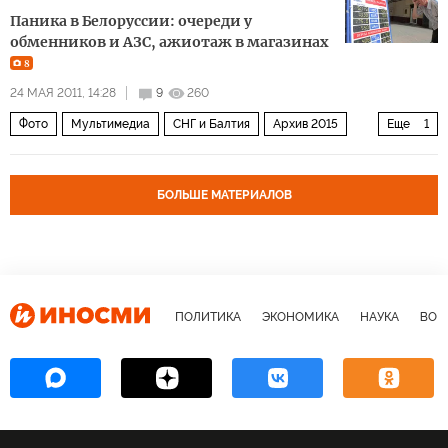
Паника в Белоруссии: очереди у
обменников и АЗС, ажиотаж в магазинах
8
24 МАЯ 2011, 14:28
9
260
Фото
Мультимедиа
СНГ и Балтия
Архив 2015
Еще
1
Белоруссия
БОЛЬШЕ МАТЕРИАЛОВ
ПОЛИТИКА
ЭКОНОМИКА
НАУКА
ВОЕ