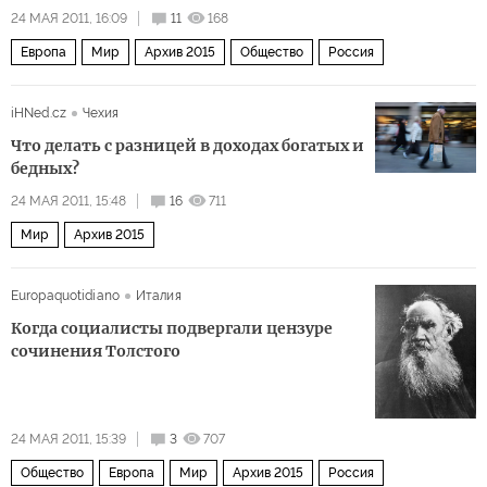
24 МАЯ 2011, 16:09
11
168
Европа
Мир
Архив 2015
Общество
Россия
iHNed.cz
Чехия
Что делать с разницей в доходах богатых и
бедных?
24 МАЯ 2011, 15:48
16
711
Мир
Архив 2015
Europaquotidiano
Италия
Когда социалисты подвергали цензуре
сочинения Толстого
24 МАЯ 2011, 15:39
3
707
Общество
Европа
Мир
Архив 2015
Россия