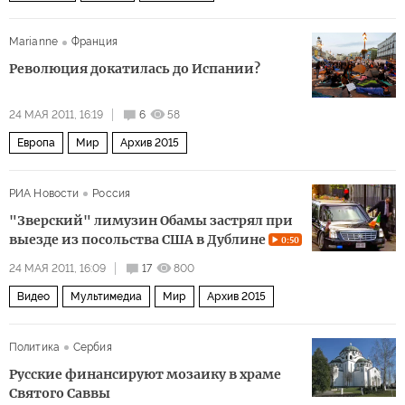
Marianne
Франция
Революция докатилась до Испании?
24 МАЯ 2011, 16:19
6
58
Европа
Мир
Архив 2015
РИА Новости
Россия
"Зверский" лимузин Обамы застрял при
выезде из посольства США в Дублине
0:50
24 МАЯ 2011, 16:09
17
800
Видео
Мультимедиа
Мир
Архив 2015
Политика
Сербия
Русские финансируют мозаику в храме
Святого Саввы