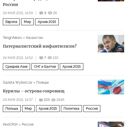
России
24 МАЯ 2011, 14:59
9
26
Европа
Мир
Архив 2015
TengriNews
Казахстан
Патерналистский инфантилизм?
24 МАЯ 2011, 14:52
7
130
Средняя Азия
СНГ и Балтия
Архив 2015
Gazeta Wyborcza
Польша
Курилы – острова сокровищ
24 МАЯ 2011, 14:37
103
2646
Польша
Мир
Архив 2015
Политика
Россия
ИноСМИ
Россия