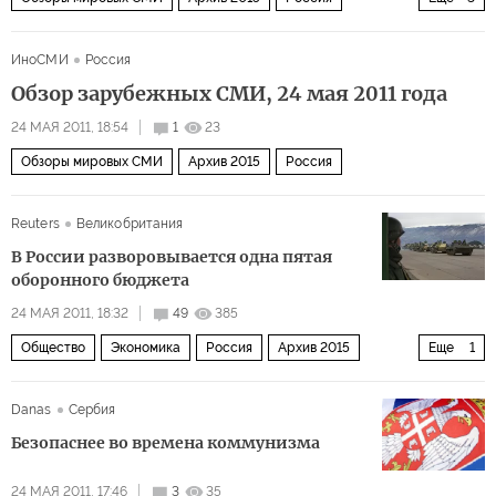
Общество
СНГ и Балтия
Закавказье
ИноСМИ
Россия
Обзор зарубежных СМИ, 24 мая 2011 года
24 МАЯ 2011, 18:54
1
23
Обзоры мировых СМИ
Архив 2015
Россия
Reuters
Великобритания
В России разворовывается одна пятая
оборонного бюджета
24 МАЯ 2011, 18:32
49
385
Общество
Экономика
Россия
Архив 2015
Еще
1
Политика
Danas
Сербия
Безопаснее во времена коммунизма
24 МАЯ 2011, 17:46
3
35