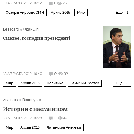
13 АВГУСТА 2012, 16:42
1
26
Обзоры мировых СМИ
Архив 2015
Мир
Еще
1
Ближний Восток
Le Figaro
Франция
Смелее, господин президент!
13 АВГУСТА 2012, 16:40
0
32
Мир
Архив 2015
Политика
Ближний Восток
Еще
2
Россия
Европа
Analitica
Венесуэла
История с наемником
13 АВГУСТА 2012, 16:28
0
47
Мир
Архив 2015
Латинская Америка