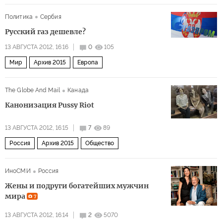
Политика
Сербия
Русский газ дешевле?
13 АВГУСТА 2012, 16:16
0
105
Мир
Архив 2015
Европа
The Globe And Mail
Канада
Канонизация Pussy Riot
13 АВГУСТА 2012, 16:15
7
89
Россия
Архив 2015
Общество
ИноСМИ
Россия
Жены и подруги богатейших мужчин
мира
7
13 АВГУСТА 2012, 16:14
2
5070