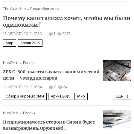
The Guardian
Великобритания
Почему капитализм хочет, чтобы мы были
одинокими?
13 АВГУСТА 2012, 17:30
1
3575
Мир
Архив 2015
ИноСМИ
Россия
ЗРК С-300: высота захвата экономической
цели – 4 млрд долларов
13 АВГУСТА 2012, 16:54
0
64
Обзоры мировых СМИ
Архив 2015
Мир
Еще
1
Ближний Восток
ИноСМИ
Россия
Непримиримость сторон в Сирии будет
вознаграждена. Оружием!..