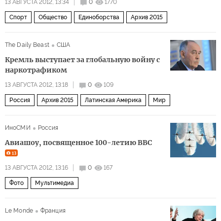
13 АВГУСТА 2012, 13:34
0
1770
Спорт
Общество
Единоборства
Архив 2015
The Daily Beast
США
Кремль выступает за глобальную войну с
наркотрафиком
13 АВГУСТА 2012, 13:18
0
109
Россия
Архив 2015
Латинская Америка
Мир
ИноСМИ
Россия
Авиашоу, посвященное 100-летию ВВС
13
13 АВГУСТА 2012, 13:16
0
167
Фото
Мультимедиа
Le Monde
Франция