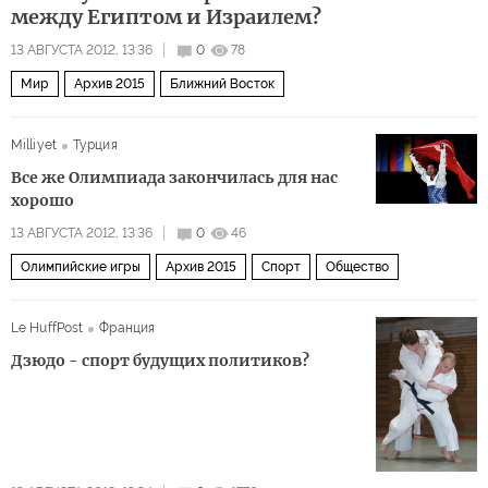
между Египтом и Израилем?
13 АВГУСТА 2012, 13:36
0
78
Мир
Архив 2015
Ближний Восток
Milliyet
Турция
Все же Олимпиада закончилась для нас
хорошо
13 АВГУСТА 2012, 13:36
0
46
Олимпийские игры
Архив 2015
Спорт
Общество
Le HuffPost
Франция
Дзюдо - спорт будущих политиков?