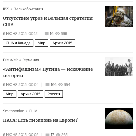
IISS
Великобритания
Отсутствие угроз и Большая стратегия
США
6 ИЮНЯ 2015, 00:12
16
668
США и Канада
Мир
Архив 2015
Die Welt
Германия
«Антифашизм» Путина — искажение
истории
6 ИЮНЯ 2015, 00:04
166
854
Мир
Архив 2015
Россия
Smithsonian
США
НАСА: Есть ли жизнь на Европе?
6 ИЮНЯ 2015, 00:02
17
265