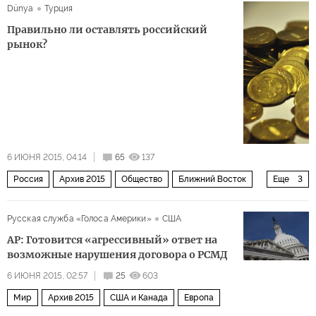
Dünya
Турция
Правильно ли оставлять российский
рынок?
6 ИЮНЯ 2015, 04:14
65
137
Россия
Архив 2015
Общество
Ближний Восток
Еще
3
Мир
Экономика
Европа
Русская служба «Голоса Америки»
США
AP: Готовится «агрессивный» ответ на
возможные нарушения договора о РСМД
6 ИЮНЯ 2015, 02:57
25
603
Мир
Архив 2015
США и Канада
Европа