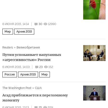
6 ИЮНЯ 2015, 14:14
30
12990
Мир
Архив 2015
Reuters
Великобритания
Путин успокаивает напуганных
«агрессивностью» России
6 ИЮНЯ 2015, 14:03
23
152
Россия
Архив 2015
Мир
The Washington Post
США
Асад приближается к переломному
моменту
6 ИЮНЯ 2015, 13:13
25
559