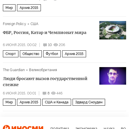
Мир
Архив 2015
Foreign Policy
США
ФБР, Россия, Катар и Чемпионат мира
6 ИЮНЯ 2015, 00:02
10
206
Спорт
Общество
Футбол
Архив 2015
The Guardian
Великобритания
Люди бросают вызов государственной
слежке
6 ИЮНЯ 2015, 00:01
8
446
Мир
Архив 2015
США и Канада
Эдвард Сноуден
ПОЛИТИКА
ЭКОНОМИКА
НАУКА
ВОЕ