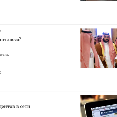
1
и
ни хаоса?
литик
5
дентов в сети