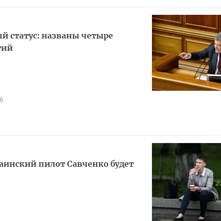
ый статус: названы четыре
тий
6
аинский пилот Савченко будет