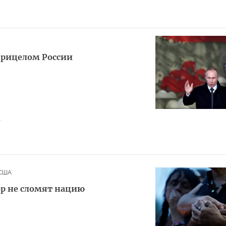
прицелом России
1
США
ор не сломят нацию