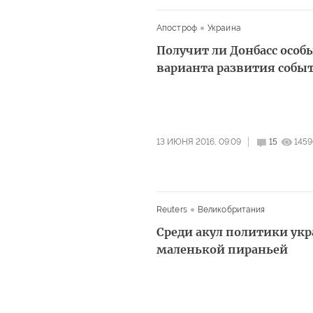
Апостроф
Украина
Получит ли Донбасс особ
варианта развития собы
13 ИЮНЯ 2016, 09:09
15
1459
Reuters
Великобритания
Среди акул политики укр
маленькой пираньей