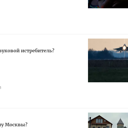
звуковой истребитель?
8
ну Москвы?