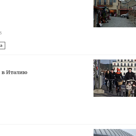
5
ка
я в Италию