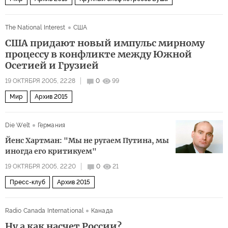
The National Interest
США
США придают новый импульс мирному
процессу в конфликте между Южной
Осетией и Грузией
19 ОКТЯБРЯ 2005, 22:28
0
99
Мир
Архив 2015
Die Welt
Германия
Йенс Хартман: "Мы не ругаем Путина, мы
иногда его критикуем"
19 ОКТЯБРЯ 2005, 22:20
0
21
Пресс-клуб
Архив 2015
Radio Canada International
Канада
Ну а как насчет России?