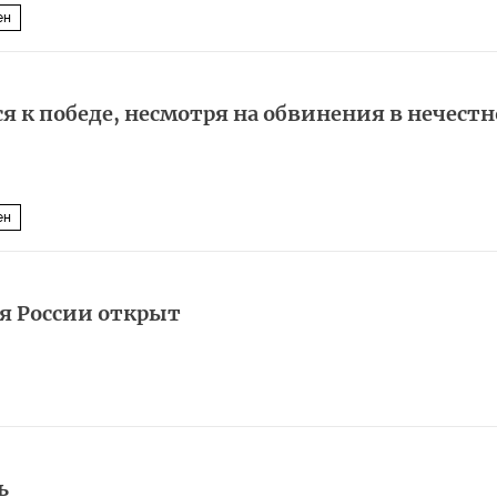
ен
 к победе, несмотря на обвинения в нечестн
ен
ия России открыт
ь