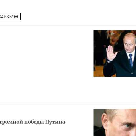
од и силен
огромной победы Путина