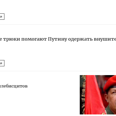
ки
ые трюки помогают Путину одержать внушит
ки
плебисцитов