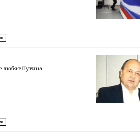
ен
ие любят Путина
ен