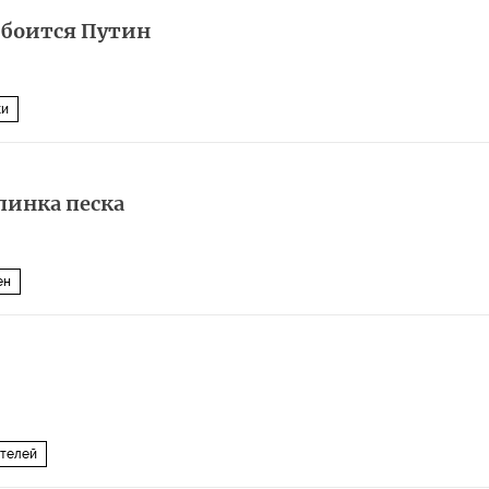
 боится Путин
ки
пинка песка
ен
ателей