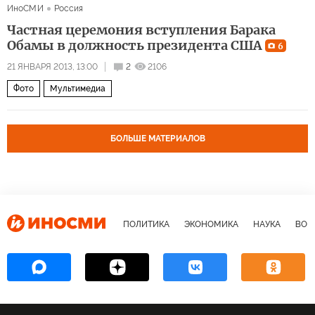
ИноСМИ
Россия
Война за мир в Сирии
Частная церемония вступления Барака
Обамы в должность президента США
6
21 ЯНВАРЯ 2013, 13:00
2
2106
Фото
Мультимедиа
БОЛЬШЕ МАТЕРИАЛОВ
ПОЛИТИКА
ЭКОНОМИКА
НАУКА
ВОЕ