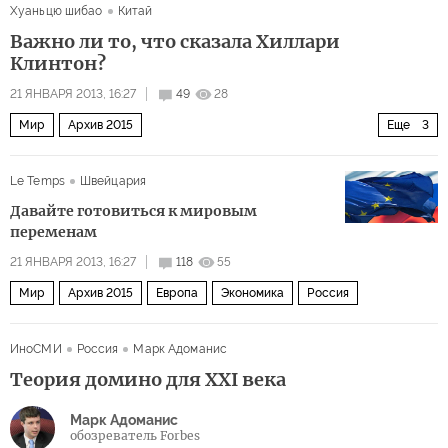
Хуаньцю шибао
Китай
Важно ли то, что сказала Хиллари
Клинтон?
21 ЯНВАРЯ 2013, 16:27
49
28
Мир
Архив 2015
Еще
3
Дальний восток и Юго-Восточная Азия
США и Канада
Le Temps
Швейцария
За Великой китайской стеной
Давайте готовиться к мировым
переменам
21 ЯНВАРЯ 2013, 16:27
118
55
Мир
Архив 2015
Европа
Экономика
Россия
ИноСМИ
Россия
Марк Адоманис
Теория домино для XXI века
Марк Адоманис
обозреватель Forbes