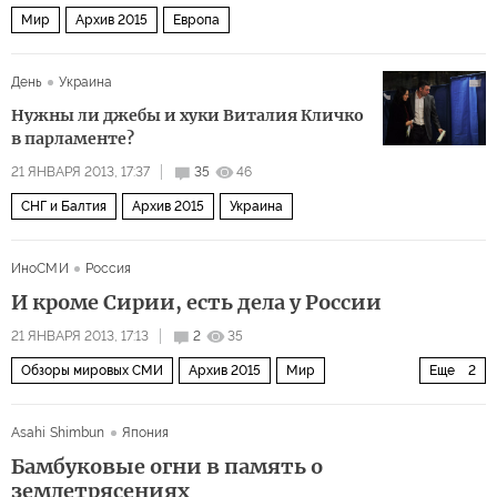
Мир
Архив 2015
Европа
День
Украина
Нужны ли джебы и хуки Виталия Кличко
в парламенте?
21 ЯНВАРЯ 2013, 17:37
35
46
СНГ и Балтия
Архив 2015
Украина
ИноСМИ
Россия
И кроме Сирии, есть дела у России
21 ЯНВАРЯ 2013, 17:13
2
35
Обзоры мировых СМИ
Архив 2015
Мир
Еще
2
Ближний Восток
Обзор СМИ Ближнего Востока
Asahi Shimbun
Япония
Бамбуковые огни в память о
землетрясениях