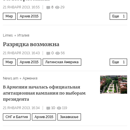
21 ЯНВАРЯ 2013, 16:55
8
29
Мир
Архив 2015
Еще
1
Дальний восток и Юго-Восточная Азия
Limes
Италия
Разрядка возможна
21 ЯНВАРЯ 2013, 16:43
0
56
Мир
Архив 2015
Латинская Америка
Еще
1
США и Канада
News.am
Армения
В Армении началась официальная
агитационная кампания по выборам
президента
21 ЯНВАРЯ 2013, 16:34
10
119
СНГ и Балтия
Архив 2015
Закавказье