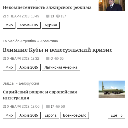
Некомпетентность алжирского режима
21 ЯНВАРЯ 2013, 13:49
13
137
Мир
Архив 2015
Африка
La Nación Argentina
Аргентина
Влияние Кубы и венесуэльский кризис
21 ЯНВАРЯ 2013, 13:32
0
65
Мир
Архив 2015
Латинская Америка
Звязда
Белоруссия
Сирийский вопрос и европейская
интеграция
21 ЯНВАРЯ 2013, 13:06
17
56
Мир
Архив 2015
Европа
Военное дело
Еще
5
США и Канада
Политика
Россия
Ближний Восток