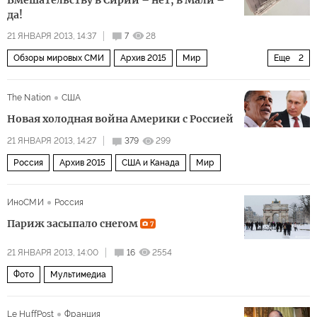
да!
21 ЯНВАРЯ 2013, 14:37
7
28
Обзоры мировых СМИ
Архив 2015
Мир
Еще
2
Ближний Восток
Обзор СМИ Ближнего Востока
The Nation
США
Новая холодная война Америки с Россией
21 ЯНВАРЯ 2013, 14:27
379
299
Россия
Архив 2015
США и Канада
Мир
ИноСМИ
Россия
Париж засыпало снегом
7
21 ЯНВАРЯ 2013, 14:00
16
2554
Фото
Мультимедиа
Le HuffPost
Франция