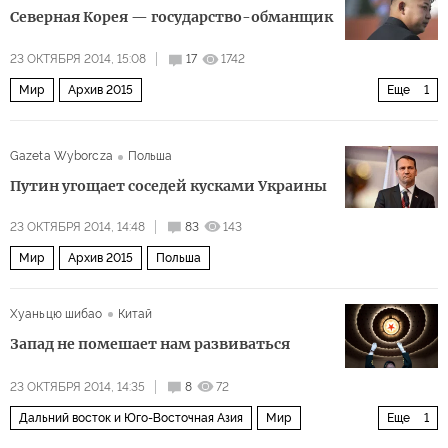
Северная Корея — государство-обманщик
23 ОКТЯБРЯ 2014, 15:08
17
1742
Мир
Архив 2015
Еще
1
Дальний восток и Юго-Восточная Азия
Gazeta Wyborcza
Польша
Путин угощает соседей кусками Украины
23 ОКТЯБРЯ 2014, 14:48
83
143
Мир
Архив 2015
Польша
Хуаньцю шибао
Китай
Запад не помешает нам развиваться
23 ОКТЯБРЯ 2014, 14:35
8
72
Дальний восток и Юго-Восточная Азия
Мир
Еще
1