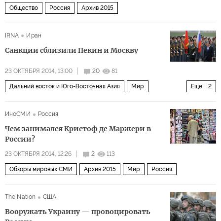
Общество
Россия
Архив 2015
IRNA
Иран
Санкции сблизили Пекин и Москву
23 ОКТЯБРЯ 2014, 13:00
20
81
Дальний восток и Юго-Восточная Азия
Мир
Еще
2
Архив 2015
Саммит АТЭС
ИноСМИ
Россия
Чем занимался Кристоф де Маржери в
России?
23 ОКТЯБРЯ 2014, 12:26
2
113
Обзоры мировых СМИ
Архив 2015
Мир
Россия
The Nation
США
Вооружать Украину — провоцировать