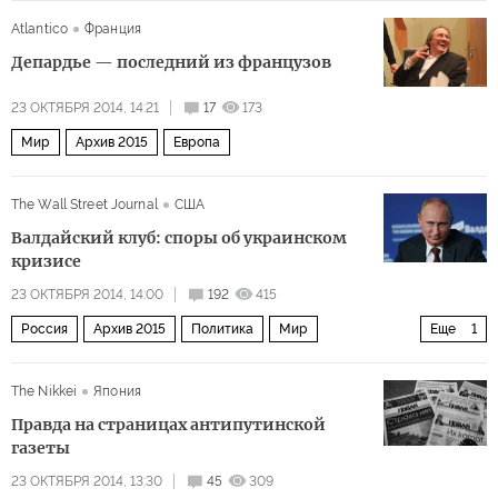
Архив 2015
Atlantico
Франция
Депардье — последний из французов
23 ОКТЯБРЯ 2014, 14:21
17
173
Мир
Архив 2015
Европа
The Wall Street Journal
США
Валдайский клуб: споры об украинском
кризисе
23 ОКТЯБРЯ 2014, 14:00
192
415
Россия
Архив 2015
Политика
Мир
Еще
1
Ежегодное заседание клуба «Валдай»
The Nikkei
Япония
Правда на страницах антипутинской
газеты
23 ОКТЯБРЯ 2014, 13:30
45
309