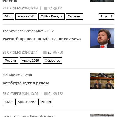
Россию
23 ОКТЯБРЯ 2014, 12:24
37
131
Мир
Архив 2015
США и Канада
Украина
Еще
1
СНГ и Балтия
The American Conservative
США
Русский православный аналог Fox News
23 ОКТЯБРЯ 2014, 11:44
28
756
Россия
Архив 2015
Общество
Aktuálně.cz
Чехия
Как будто Путин рядом
23 ОКТЯБРЯ 2014, 10:55
51
122
Мир
Архив 2015
Россия
Financial Times
Великобритания