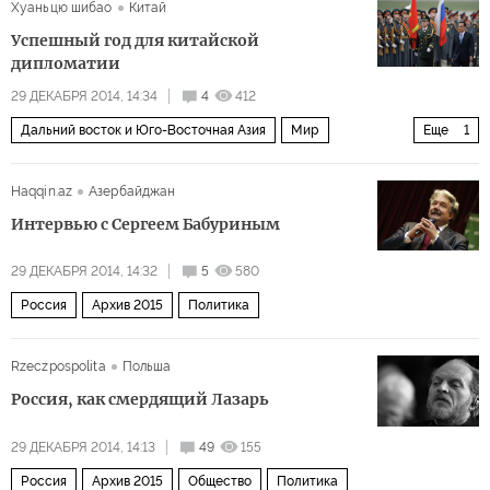
Хуаньцю шибао
Китай
Успешный год для китайской
дипломатии
29 ДЕКАБРЯ 2014, 14:34
4
412
Дальний восток и Юго-Восточная Азия
Мир
Еще
1
Архив 2015
Haqqin.az
Азербайджан
Интервью с Сергеем Бабуриным
29 ДЕКАБРЯ 2014, 14:32
5
580
Россия
Архив 2015
Политика
Rzeczpospolita
Польша
Россия, как смердящий Лазарь
29 ДЕКАБРЯ 2014, 14:13
49
155
Россия
Архив 2015
Общество
Политика