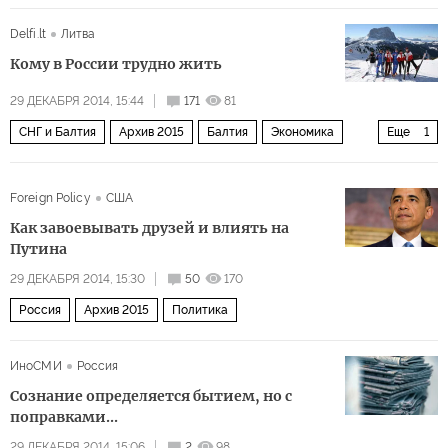
Delfi.lt
Литва
Кому в России трудно жить
29 ДЕКАБРЯ 2014, 15:44
171
81
СНГ и Балтия
Архив 2015
Балтия
Экономика
Еще
1
Россия
Foreign Policy
США
Как завоевывать друзей и влиять на
Путина
29 ДЕКАБРЯ 2014, 15:30
50
170
Россия
Архив 2015
Политика
ИноСМИ
Россия
Сознание определяется бытием, но с
поправками...
29 ДЕКАБРЯ 2014, 15:06
2
98