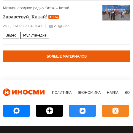
Международное радио Китая
Китай
Здравствуй, Китай!
1:36
29 ДЕКАБРЯ 2014, 11:43
2
285
Видео
Мультимедиа
БОЛЬШЕ МАТЕРИАЛОВ
ПОЛИТИКА
ЭКОНОМИКА
НАУКА
ВОЕ