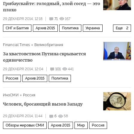
Грибаускайте: голодный, злой сосед — это
плохо
29 ДЕКАБРЯ 2014, 12:18
71
167
СНГ и Балтия
Архив 2015
Политика
Украина
Еще
2
Россия
Балтия
Financial Times
Великобритания
За хвастовством Путина скрывается
одиночество
29 ДЕКАБРЯ 2014, 12:04
101
441
Россия
Архив 2015
Политика
ИноСМИ
Россия
Человек, бросающий вызов Западу
29 ДЕКАБРЯ 2014, 11:44
6
58
Обзоры мировых СМИ
Архив 2015
Мир
Россия