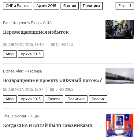
СНГ и Балтия
Архив 2015
Балтия
Политика
Еще
1
Россия
Paul Krugman's Blog
США
Перемещающийся избыток
25 АВГУСТА 2015, 13:40
15
188
Мир
Архив 2015
Biznes Alert
Польша
Возвращение к проекту «Южный поток»?
25 АВГУСТА 2015, 13:37
8
2352
Мир
Архив 2015
Европа
Политика
Россия
The Diplomat
США
Когда США и Китай были союзниками