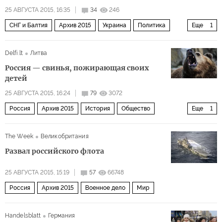
25 АВГУСТА 2015, 16:35
34
246
СНГ и Балтия
Архив 2015
Украина
Политика
Еще
1
Россия
Delfi.lt
Литва
Россия — свинья, пожирающая своих
детей
25 АВГУСТА 2015, 16:24
79
3072
Россия
Архив 2015
История
Общество
Еще
1
Политика
The Week
Великобритания
Развал российского флота
25 АВГУСТА 2015, 15:19
57
66748
Россия
Архив 2015
Военное дело
Мир
Handelsblatt
Германия