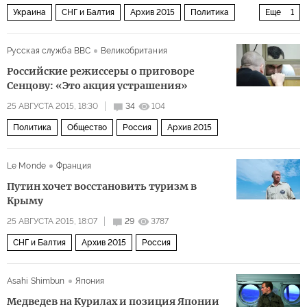
Украина
СНГ и Балтия
Архив 2015
Политика
Еще
1
Россия
Русская служба BBC
Великобритания
Российские режиссеры о приговоре
Сенцову: «Это акция устрашения»
25 АВГУСТА 2015, 18:30
34
104
Политика
Общество
Россия
Архив 2015
Le Monde
Франция
Путин хочет восстановить туризм в
Крыму
25 АВГУСТА 2015, 18:07
29
3787
СНГ и Балтия
Архив 2015
Россия
Asahi Shimbun
Япония
Медведев на Курилах и позиция Японии