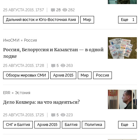
25 АВГУСТА 2015, 17:57
28
282
Дальний восток и Юго-Восточная Азия
Мир
Еще
1
Архив 2015
ИноСМИ
Россия
Россия, Белоруссия и Казахстан — в одной
лодке
25 АВГУСТА 2015, 17:28
5
263
Обзоры мировых СМИ
Архив 2015
Мир
Россия
ERR
Эстония
Дело Кохвера: на что надеяться?
25 АВГУСТА 2015, 17:25
5
223
СНГ и Балтия
Архив 2015
Балтия
Политика
Еще
1
Россия