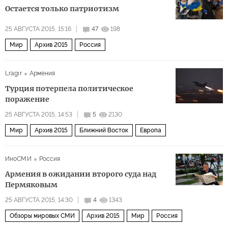
Остается только патриотизм
25 АВГУСТА 2015, 15:16
47
198
Мир
Архив 2015
Россия
Lragir
Армения
Турция потерпела политическое
поражение
25 АВГУСТА 2015, 14:53
5
2130
Мир
Архив 2015
Ближний Восток
Европа
ИноСМИ
Россия
Армения в ожидании второго суда над
Пермяковым
25 АВГУСТА 2015, 14:30
4
1343
Обзоры мировых СМИ
Архив 2015
Мир
Россия