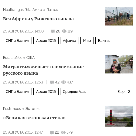
Neatkarigas Rita Avize
Латвия
Вся Африка у Рижского канала
25 АВГУСТА 2015, 14:00
26
119
СНГ и Балтия
Архив 2015
Африка
Мир
Балтия
EurasiaNet
США
Мигрантам мешает плохое знание
русского языка
25 АВГУСТА 2015, 13:53
42
437
СНГ и Балтия
Архив 2015
Средняя Азия
Еще
2
Экономика
Россия
Postimees
Эстония
«Великая эстонская стена»
25 АВГУСТА 2015, 13:47
22
579