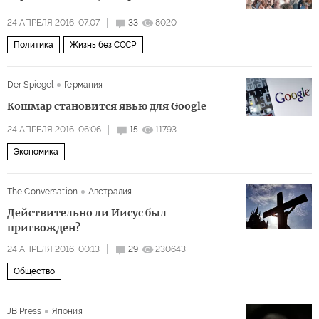
24 АПРЕЛЯ 2016, 07:07
33
8020
Политика
Жизнь без СССР
Der Spiegel
Германия
Кошмар становится явью для Google
24 АПРЕЛЯ 2016, 06:06
15
11793
Экономика
The Conversation
Австралия
Действительно ли Иисус был
пригвожден?
24 АПРЕЛЯ 2016, 00:13
29
230643
Общество
JB Press
Япония