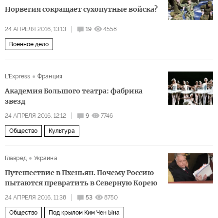
Норвегия сокращает сухопутные войска?
24 АПРЕЛЯ 2016, 13:13
19
4558
Военное дело
L'Express
Франция
Академия Большого театра: фабрика
звезд
24 АПРЕЛЯ 2016, 12:12
9
7746
Общество
Культура
Главред
Украина
Путешествие в Пхеньян. Почему Россию
пытаются превратить в Северную Корею
24 АПРЕЛЯ 2016, 11:38
53
8750
Общество
Под крылом Ким Чен Ына