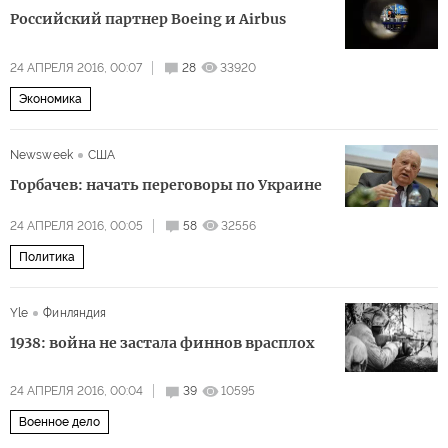
Российский партнер Boeing и Airbus
24 АПРЕЛЯ 2016, 00:07
28
33920
Экономика
Newsweek
США
Горбачев: начать переговоры по Украине
24 АПРЕЛЯ 2016, 00:05
58
32556
Политика
Yle
Финляндия
1938: война не застала финнов врасплох
24 АПРЕЛЯ 2016, 00:04
39
10595
Военное дело