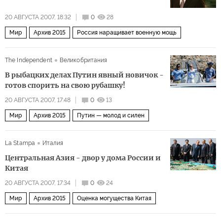
20 АВГУСТА 2007, 18:32
0
28
Мир
Архив 2015
Россия наращивает военную мощь
The Independent
Великобритания
В рыбацких делах Путин явный новичок -
готов спорить на свою рубашку!
20 АВГУСТА 2007, 17:48
0
13
Мир
Архив 2015
Путин — молод и силен
La Stampa
Италия
Центральная Азия - двор у дома России и
Китая
20 АВГУСТА 2007, 17:34
0
24
Мир
Архив 2015
Оценка могущества Китая