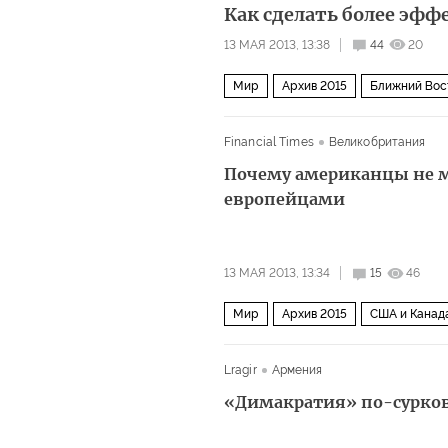
Как сделать более эф
13 МАЯ 2013, 13:38
44
20
Мир
Архив 2015
Ближний Вос
Financial Times
Великобритания
Почему американцы не м
европейцами
13 МАЯ 2013, 13:34
15
46
Мир
Архив 2015
США и Канад
Lragir
Армения
«Димакратия» по-сурко