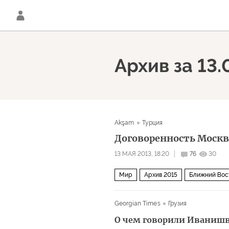
Архив за 13.
Akşam
Турция
Договоренность Моск
13 МАЯ 2013, 18:20
76
30
Мир
Архив 2015
Ближний Вос
Georgian Times
Грузия
О чем говорили Иванишв