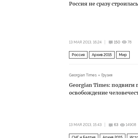
Россия не сразу строилас
13 МАЯ 2013, 16:24
150
78
Россия
Архив 2015
Мир
Georgian Times
Грузия
Georgian Times: подвиги 
освобождение человечес
13 МАЯ 2013, 15:43
63
14908
СНГ и Балтия
Архив 2015
Ист