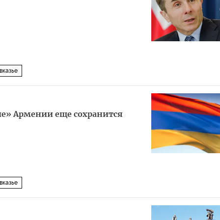
вказье
ие» Армении еще сохранится
вказье