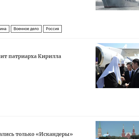
аина
Военное дело
Россия
зит патриарха Кирилла
ались только «Искандеры»