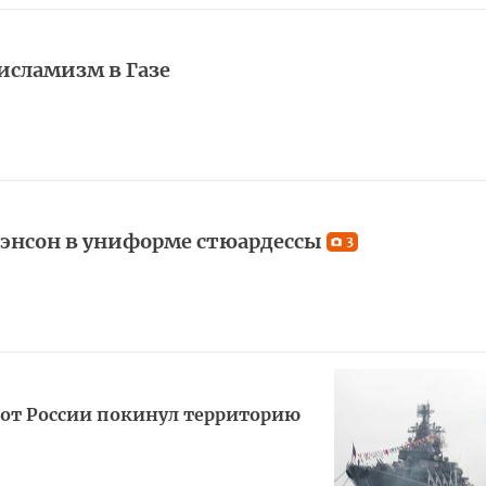
исламизм в Газе
энсон в униформе стюардессы
3
лот России покинул территорию