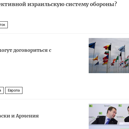
фективной израильскую систему обороны?
ток
огут договориться с
а
Европа
вски и Армения