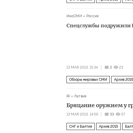
ИноСМИ
Россия
Спецслужбы подружили 
13 МАЯ 2013, 15:34
2
23
Обзоры мировых СМИ
Архив 201
IR
Латвия
Бряцание оружием у г
13 МАЯ 2013, 14:59
33
57
СНГ и Балтия
Архив 2015
Бал