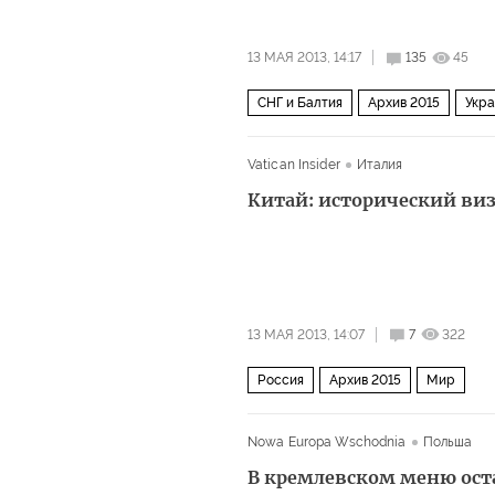
13 МАЯ 2013, 14:17
135
45
СНГ и Балтия
Архив 2015
Укр
Vatican Insider
Италия
Китай: исторический ви
13 МАЯ 2013, 14:07
7
322
Россия
Архив 2015
Мир
Nowa Europa Wschodnia
Польша
В кремлевском меню ост