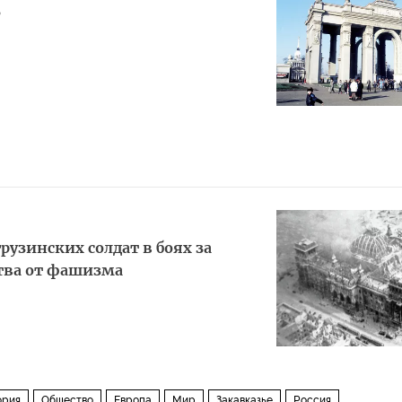
ь
грузинских солдат в боях за
тва от фашизма
ория
Общество
Европа
Мир
Закавказье
Россия