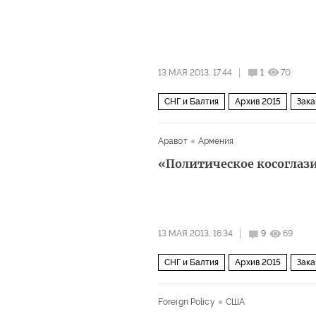
13 МАЯ 2013, 17:44
1
70
СНГ и Балтия
Архив 2015
Зака
Аравот
Армения
«Политическое косоглаз
13 МАЯ 2013, 16:34
9
69
СНГ и Балтия
Архив 2015
Зака
Foreign Policy
США