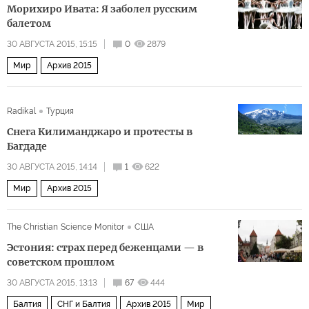
Морихиро Ивата: Я заболел русским
балетом
30 АВГУСТА 2015, 15:15
0
2879
Мир
Архив 2015
Radikal
Турция
Снега Килиманджаро и протесты в
Багдаде
30 АВГУСТА 2015, 14:14
1
622
Мир
Архив 2015
The Christian Science Monitor
США
Эстония: страх перед беженцами — в
советском прошлом
30 АВГУСТА 2015, 13:13
67
444
Балтия
СНГ и Балтия
Архив 2015
Мир