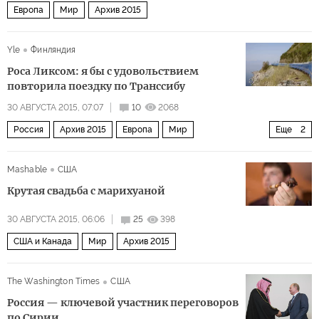
Европа
Мир
Архив 2015
Yle
Финляндия
Роса Ликсом: я бы с удовольствием
повторила поездку по Транссибу
30 АВГУСТА 2015, 07:07
10
2068
Россия
Архив 2015
Европа
Мир
Еще
2
Самая длинная железная дорога в мире
Mashable
США
Широка страна моя родная
Крутая свадьба с марихуаной
30 АВГУСТА 2015, 06:06
25
398
США и Канада
Мир
Архив 2015
The Washington Times
США
Россия — ключевой участник переговоров
по Сирии