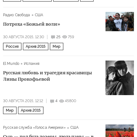
Радио Свобода
США
Потроха «Божьей воли»
30 АВГУСТА 2015, 12:30
25
759
Россия
Архив 2015
Мир
El Mundo
Испания
Русская любовь и трагедия красавицы
Лины Прокофьевой
30 АВГУСТА 2015, 12:12
4
45800
Мир
Архив 2015
Русская служба «Голоса Америки»
США
Сыр — под бульдозеры, тюльпаны — в