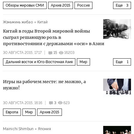
Обзоры мировых СМИ
Архив 2015
Россия
Еще
3
Политика
СНГ и Балтия
Украина
Жэньминь жибао
Китай
Китай в годы Второй мировой войны
сыграл решающую роль в
противостоянии с державами «оси» в Азии
30 АВГУСТА 2015, 17:17
15
16203
Дальний восток и Юго-Восточная Азия
Мир
Еще
1
Архив 2015
Игры на рабочем месте: не можно, а
нужно!
30 АВГУСТА 2015, 16:16
3
623
Европа
Мир
Архив 2015
Mainichi Shimbun
Япония