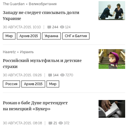
The Guardian
Великобритания
Западу не следует списывать долги
Украине
30 АВГУСТА 2015, 10:10
244
124
Мир
Архив 2015
Украина
СНГ и Балтия
Haaretz
Израиль
Российский мультфильм и детские
страхи
30 АВГУСТА 2015, 09:26
144
7270
Россия
Архив 2015
Мир
Роман о бабе Дуне претендует
на немецкий «Букер»
30 АВГУСТА 2015, 08:08
21
372