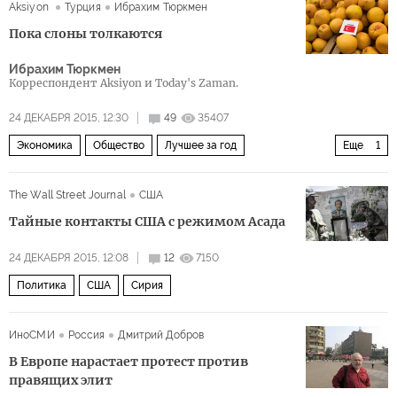
Aksiyon
Турция
Ибрахим Тюркмен
Пока слоны толкаются
Ибрахим Тюркмен
Корреспондент Aksiyon и Today's Zaman.
24 ДЕКАБРЯ 2015, 12:30
49
35407
Экономика
Общество
Лучшее за год
Еще
1
Когда Турция сбила российский Су-24
The Wall Street Journal
США
Тайные контакты США с режимом Асада
24 ДЕКАБРЯ 2015, 12:08
12
7150
Политика
США
Сирия
ИноСМИ
Россия
Дмитрий Добров
В Европе нарастает протест против
правящих элит