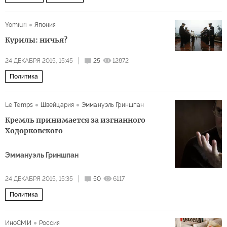
Yomiuri
Япония
Курилы: ничья?
24 ДЕКАБРЯ 2015, 15:45
25
12872
Политика
Le Temps
Швейцария
Эммануэль Гриншпан
Кремль принимается за изгнанного
Ходорковского
Эммануэль Гриншпан
24 ДЕКАБРЯ 2015, 15:35
50
6117
Политика
ИноСМИ
Россия