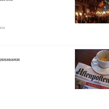
404
ндинавами