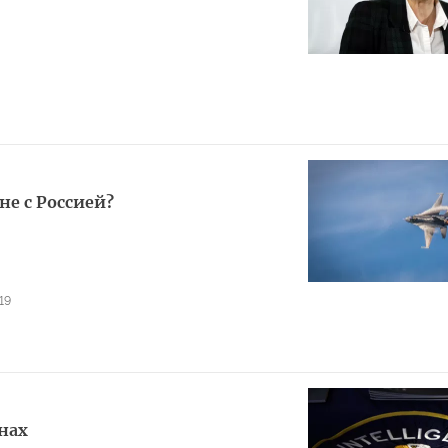
не с Россией?
19
нах