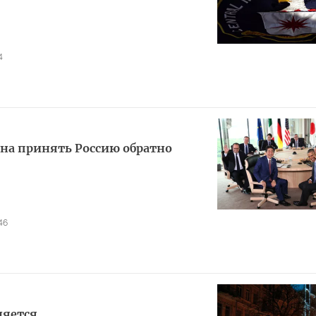
4
на принять Россию обратно
46
няется