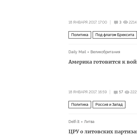
18 ЯНВАРЯ 2017, 17:00
3
2214
Политика
Под флагом Брексита
Daily Mail
Великобритания
Америка готовится к вой
18 ЯНВАРЯ 2017, 16:59
57
222
Политика
Россия и Запад
Delfi.lt
Литва
ЦРУ о литовских партиза