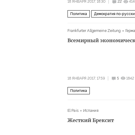
18 ЯНВАРЯ 2017, 18:30
22
41
Политика
Демократия по-русски
Frankfurter Allgemeine Zeitung
Герм
Всемирный экономическ
18 ЯНВАРЯ 2017, 17:59
5
1842
Политика
El Pais
Испания
Жесткий Брексит