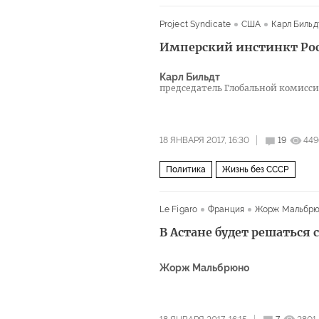
Project Syndicate
США
Карл Бильд
Имперский инстинкт Ро
Карл Бильдт
председатель Глобальной комисс
18 ЯНВАРЯ 2017, 16:30
19
449
Политика
Жизнь без СССР
Le Figaro
Франция
Жорж Мальбр
В Астане будет решаться 
Жорж Мальбрюно