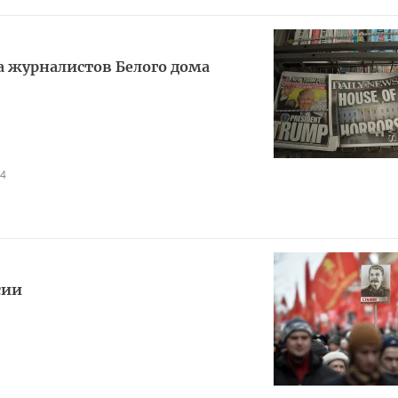
а журналистов Белого дома
94
сии