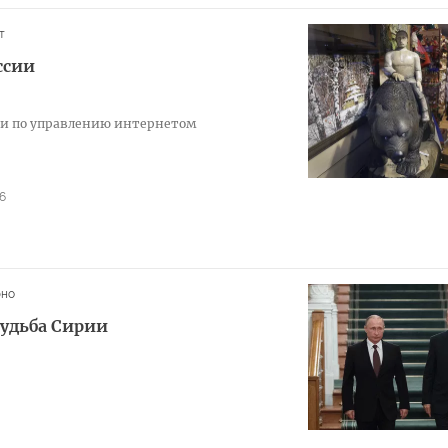
т
ссии
ии по управлению интернетом
6
юно
судьба Сирии