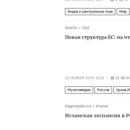
Индия и Центральная Азия
Мир
Stratfor
США
Новая структура ЕС: на ч
20 НОЯБРЯ 2009, 15:59
13
85
Мультимедиа
Россия
Архив 2
Ragionpolitica.it
Италия
Исламская экспансия в Р