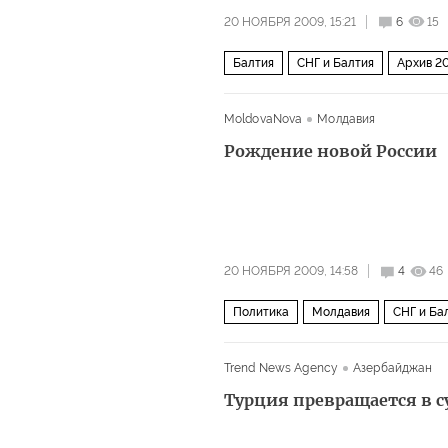
20 НОЯБРЯ 2009, 15:21
6
15
Балтия
СНГ и Балтия
Архив 2
MoldovaNova
Молдавия
Рождение новой России
20 НОЯБРЯ 2009, 14:58
4
46
Политика
Молдавия
СНГ и Ба
Trend News Agency
Азербайджан
Турция превращается в с