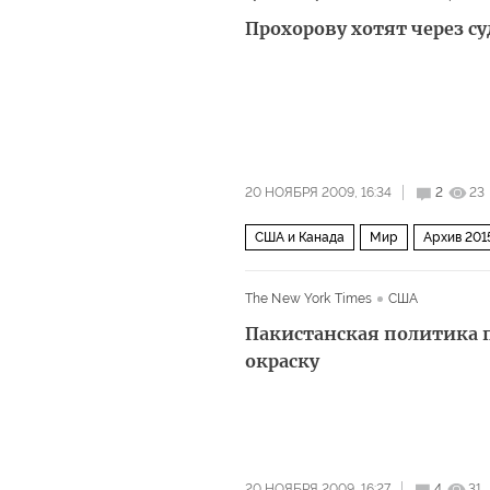
Прохорову хотят через су
20 НОЯБРЯ 2009, 16:34
2
23
США и Канада
Мир
Архив 201
The New York Times
США
Пакистанская политика 
окраску
20 НОЯБРЯ 2009, 16:27
4
31