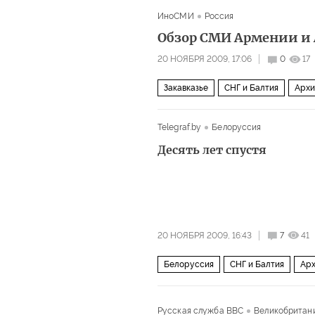
ИноСМИ
Россия
Обзор СМИ Армении и 
20 НОЯБРЯ 2009, 17:06
0
17
Закавказье
СНГ и Балтия
Архи
Telegraf.by
Белоруссия
Десять лет спустя
20 НОЯБРЯ 2009, 16:43
7
41
Белоруссия
СНГ и Балтия
Арх
Русская служба BBC
Великобритан