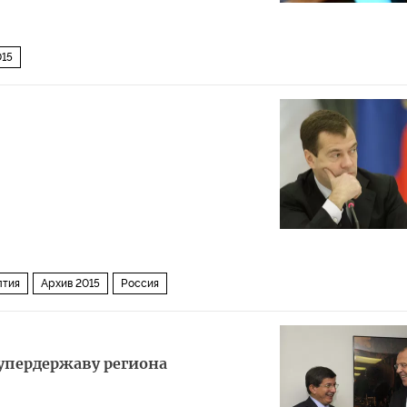
015
лтия
Архив 2015
Россия
упердержаву региона