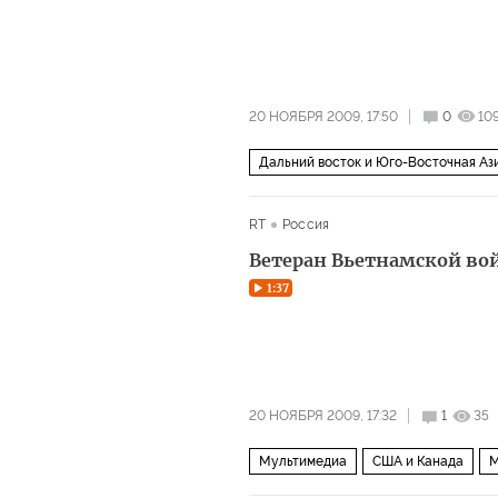
20 НОЯБРЯ 2009, 17:50
0
10
Дальний восток и Юго-Восточная Аз
RT
Россия
Ветеран Вьетнамской во
1:37
20 НОЯБРЯ 2009, 17:32
1
35
Мультимедиа
США и Канада