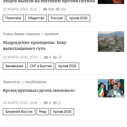
людей вышли на митинги против Путина
22 МАРТА 2010, 15:21
104
130
Политика
Общество
Россия
Архив 2015
Новое Время Армении
Армения
Мадридские принципы: Баку
выхолащивает суть
22 МАРТА 2010, 15:02
4
32
Закавказье
СНГ и Балтия
Архив 2015
Зеркало.az
Азербайджан
Время крупных сделок миновало
22 МАРТА 2010, 14:49
0
11
Ближний Восток
Мир
Архив 2015