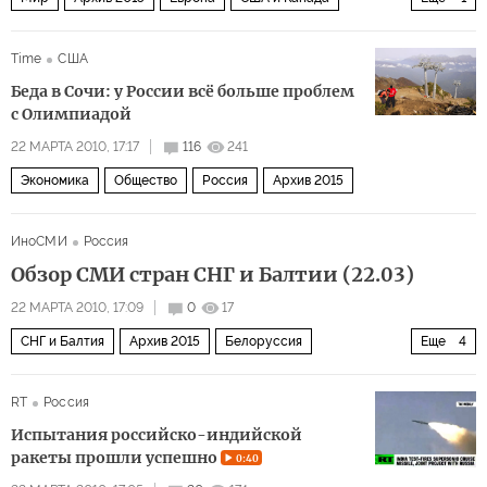
Россия
Time
США
Беда в Сочи: у России всё больше проблем
с Олимпиадой
22 МАРТА 2010, 17:17
116
241
Экономика
Общество
Россия
Архив 2015
ИноСМИ
Россия
Обзор СМИ стран СНГ и Балтии (22.03)
22 МАРТА 2010, 17:09
0
17
СНГ и Балтия
Архив 2015
Белоруссия
Еще
4
Средняя Азия
Украина
Балтия
Закавказье
RT
Россия
Испытания российско-индийской
ракеты прошли успешно
0:40