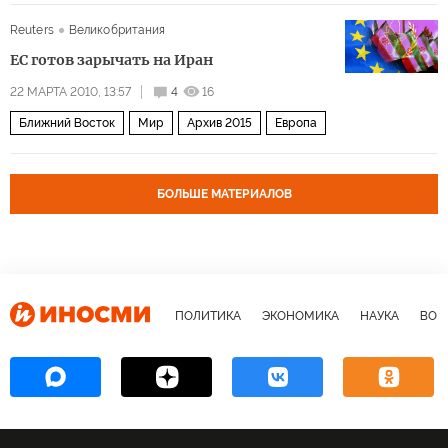
Reuters
Великобритания
ЕС готов зарычать на Иран
22 МАРТА 2010, 13:57
4
16
Ближний Восток
Мир
Архив 2015
Европа
БОЛЬШЕ МАТЕРИАЛОВ
ПОЛИТИКА
ЭКОНОМИКА
НАУКА
ВОЕ