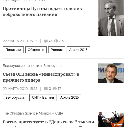
Противница Путина подает голос из
добровольного изгнания
22 МАРТА 2010, 15:25
78
277
Политика
Общество
Россия
Архив 2015
Белорусские новости
Белоруссия
Съезд ОГП вновь «инвестировал» в
прежнего лидера
22 МАРТА 2010, 15:22
0
17
Белоруссия
СНГ и Балтия
Архив 2015
The Christian Science Monitor
США
Россия протестует: в "День гнева" тысячи