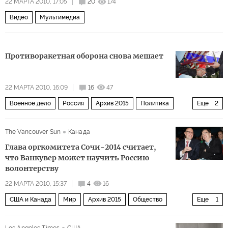
22 МАРТА 2010, 17:05
20
174
Видео
Мультимедиа
Противоракетная оборона снова мешает
22 МАРТА 2010, 16:09
16
47
Военное дело
Россия
Архив 2015
Политика
Еще
2
Мир
США и Канада
The Vancouver Sun
Канада
Глава оргкомитета Сочи-2014 считает,
что Ванкувер может научить Россию
волонтерству
22 МАРТА 2010, 15:37
4
16
США и Канада
Мир
Архив 2015
Общество
Еще
1
Россия
Los Angeles Times
США