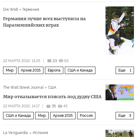
Die Welt
Германия
Германия лучше всех выступила на
Паралимпийских играх
22 МАРТА 2010, 14:25
23
63
Мир
Архив 2015
Европа
США и Канада
Еще
1
Россия
The Wall Street Journal
США
Мир отказывается плясать под дудку США
22 МАРТА 2010, 14:17
35
45
США и Канада
Мир
Архив 2015
Россия
Еще
3
Индия и Центральная Азия
Ближний Восток
La Vanguardia
Испания
Многострадальный договор СНВ-III