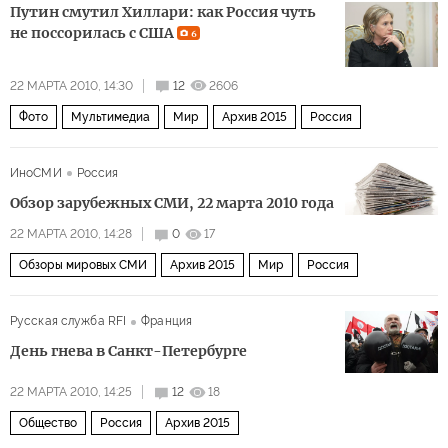
Путин смутил Хиллари: как Россия чуть
не поссорилась с США
6
22 МАРТА 2010, 14:30
12
2606
Фото
Мультимедиа
Мир
Архив 2015
Россия
ИноСМИ
Россия
Обзор зарубежных СМИ, 22 марта 2010 года
22 МАРТА 2010, 14:28
0
17
Обзоры мировых СМИ
Архив 2015
Мир
Россия
Русская служба RFI
Франция
День гнева в Санкт-Петербурге
22 МАРТА 2010, 14:25
12
18
Общество
Россия
Архив 2015