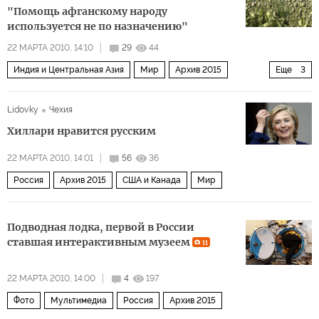
"Помощь афганскому народу
используется не по назначению"
22 МАРТА 2010, 14:10
29
44
Индия и Центральная Азия
Мир
Архив 2015
Еще
3
США и Канада
Европа
НАТО в афганском «болоте»
Lidovky
Чехия
Хиллари нравится русским
22 МАРТА 2010, 14:01
56
36
Россия
Архив 2015
США и Канада
Мир
Подводная лодка, первой в России
ставшая интерактивным музеем
11
22 МАРТА 2010, 14:00
4
197
Фото
Мультимедиа
Россия
Архив 2015