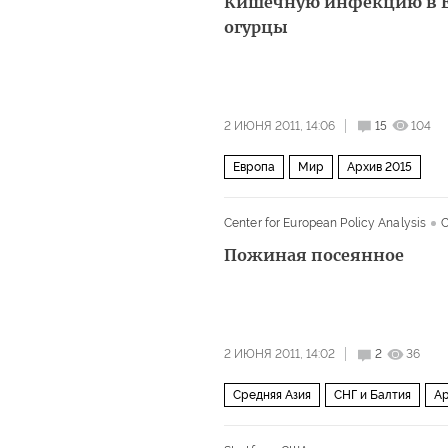
Кишечную инфекцию в Е
огурцы
2 ИЮНЯ 2011, 14:06
15
104
Европа
Мир
Архив 2015
Center for European Policy Analysis
Пожиная посеянное
2 ИЮНЯ 2011, 14:02
2
36
Средняя Азия
СНГ и Балтия
Ар