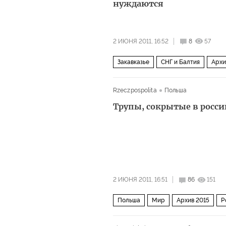
нуждаются
2 ИЮНЯ 2011, 16:52
8
57
Закавказье
СНГ и Балтия
Архи
Rzeczpospolita
Польша
Трупы, сокрытые в росси
2 ИЮНЯ 2011, 16:51
86
151
Польша
Мир
Архив 2015
Р