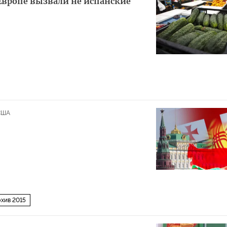
вропе вызвали не испанские
США
хив 2015