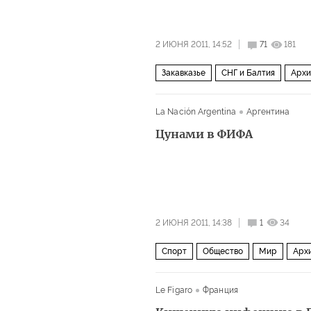
2 ИЮНЯ 2011, 14:52
71
181
Закавказье
СНГ и Балтия
Архи
La Nación Argentina
Аргентина
Цунами в ФИФА
2 ИЮНЯ 2011, 14:38
1
34
Спорт
Общество
Мир
Архи
Le Figaro
Франция