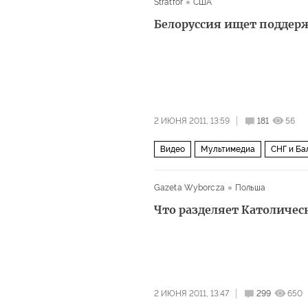
Stratfor
США
Белоруссия ищет подде
2 ИЮНЯ 2011, 13:59
181
56
Видео
Мультимедиа
СНГ и Ба
Gazeta Wyborcza
Польша
Что разделяет Католичес
2 ИЮНЯ 2011, 13:47
299
650