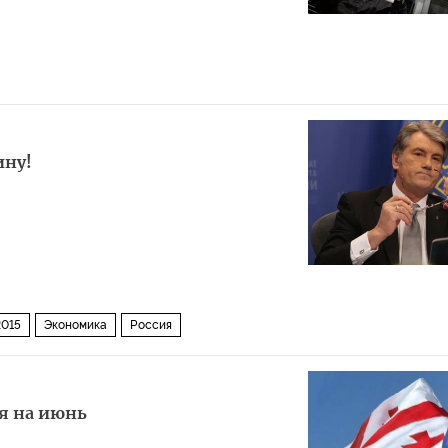
ину!
2015
Экономика
Россия
ся на июнь