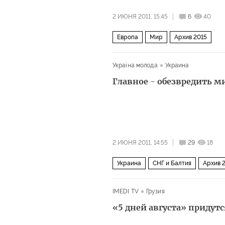
2 ИЮНЯ 2011, 15:45
6
40
Европа
Мир
Архив 2015
Украiна молода
Украина
Главное - обезвредить м
2 ИЮНЯ 2011, 14:55
29
18
Украина
СНГ и Балтия
Архив 
IMEDI TV
Грузия
«5 дней августа» придут