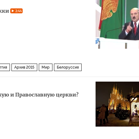
ржки
2:44
лтия
Архив 2015
Мир
Белоруссия
кую и Православную церкви?