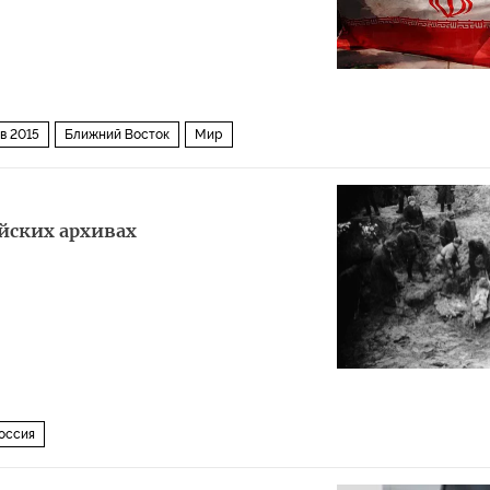
в 2015
Ближний Восток
Мир
йских архивах
оссия