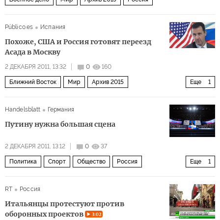
Público.es
Испания
Похоже, США и Россия готовят переезд
Асада в Москву
2 ДЕКАБРЯ 2011, 13:32
0
160
Ближний Восток
Мир
Архив 2015
Еще
1
Арабские революции
Handelsblatt
Германия
Путину нужна большая сцена
2 ДЕКАБРЯ 2011, 13:12
0
37
Политика
Спорт
Общество
Россия
Еще
1
Архив 2015
RT
Россия
Итальянцы протестуют против
оборонных проектов
3:02