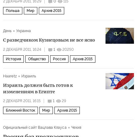
2 ДЕКАБРЯ 2011, 16:29
0
115
Польша
Мир
Архив 2015
День
Украина
С разведчиком Кузнецовым не все ясно
2 ДЕКАБРЯ 2011, 16:24
1
20250
История
Общество
Россия
Архив 2015
Haaretz
Израиль
Израиль должен быть готов к
изменениям в Египте
2 ДЕКАБРЯ 2011, 16:15
1
29
Ближний Восток
Мир
Архив 2015
Официальный сайт Вацлава Клауса
Чехия
Россия без предрассудков