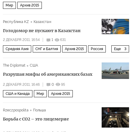
Мир
Архив 2015
Республика KZ
Казахстан
Голодомор не пускают в Казахстан
2 ДЕКАБРЯ 2011, 16:54
1
631
Средняя Азия
СНГ и Балтия
Архив 2015
Россия
Еще
3
История
Общество
Украина
The Diplomat
США
Разрушая мифы об американских базах
2 ДЕКАБРЯ 2011, 16:46
0
95
США и Канада
Мир
Архив 2015
Rzeczpospolita
Польша
Борьба с СО2 – это лицемерие