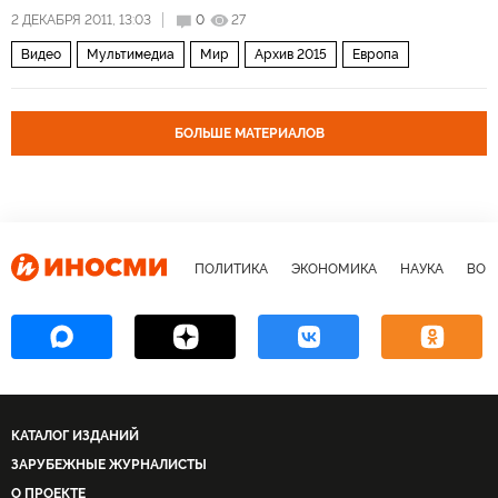
2 ДЕКАБРЯ 2011, 13:03
0
27
Видео
Мультимедиа
Мир
Архив 2015
Европа
БОЛЬШЕ МАТЕРИАЛОВ
ПОЛИТИКА
ЭКОНОМИКА
НАУКА
ВОЕ
КАТАЛОГ ИЗДАНИЙ
ЗАРУБЕЖНЫЕ ЖУРНАЛИСТЫ
О ПРОЕКТЕ