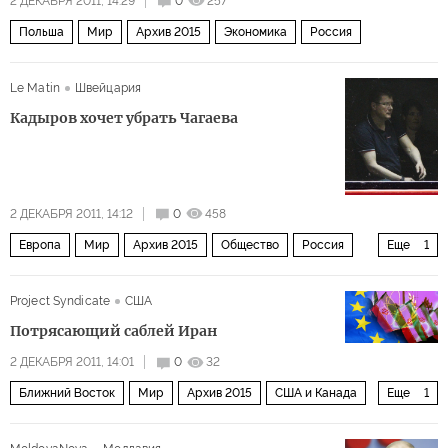
2 ДЕКАБРЯ 2011, 14:29
0
257
Польша
Мир
Архив 2015
Экономика
Россия
Le Matin
Швейцария
Кадыров хочет убрать Чагаева
2 ДЕКАБРЯ 2011, 14:12
0
458
Европа
Мир
Архив 2015
Общество
Россия
Еще
1
Рамзан Кадыров
Project Syndicate
США
Потрясающий саблей Иран
2 ДЕКАБРЯ 2011, 14:01
0
32
Ближний Восток
Мир
Архив 2015
США и Канада
Еще
1
Европа