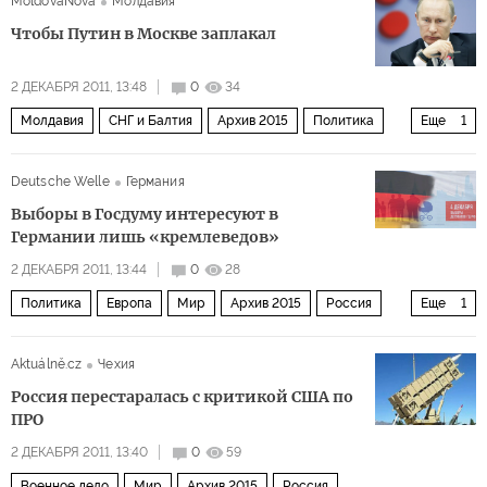
MoldovaNova
Молдавия
Чтобы Путин в Москве заплакал
2 ДЕКАБРЯ 2011, 13:48
0
34
Молдавия
СНГ и Балтия
Архив 2015
Политика
Еще
1
Россия
Deutsche Welle
Германия
Выборы в Госдуму интересуют в
Германии лишь «кремлеведов»
2 ДЕКАБРЯ 2011, 13:44
0
28
Политика
Европа
Мир
Архив 2015
Россия
Еще
1
Думские выборы
Aktuálně.cz
Чехия
Россия перестаралась с критикой США по
ПРО
2 ДЕКАБРЯ 2011, 13:40
0
59
Военное дело
Мир
Архив 2015
Россия