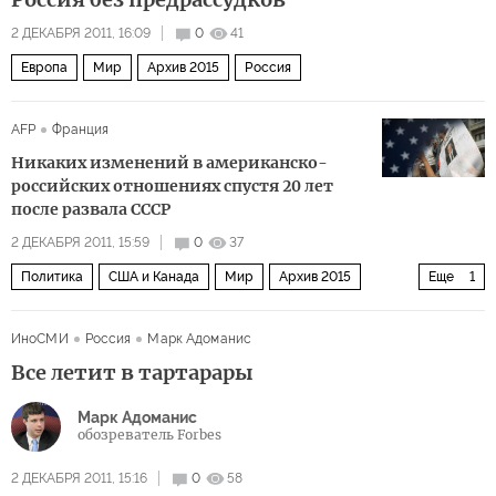
2 ДЕКАБРЯ 2011, 16:09
0
41
Европа
Мир
Архив 2015
Россия
AFP
Франция
Никаких изменений в американско-
российских отношениях спустя 20 лет
после развала СССР
2 ДЕКАБРЯ 2011, 15:59
0
37
Политика
США и Канада
Мир
Архив 2015
Еще
1
Россия
ИноСМИ
Россия
Марк Адоманис
Все летит в тартарары
Марк Адоманис
обозреватель Forbes
2 ДЕКАБРЯ 2011, 15:16
0
58