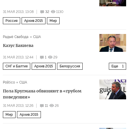
31 МАЯ 2013, 13:08
32
1130
Россия
Архив 2015
Мир
Радыё Свабода
США
Казус Бакиева
31 МАЯ 2013, 12:44
1
29
СНГ и Балтия
Архив 2015
Белоруссия
Еще
1
Средняя Азия
Politico
США
Пола Кругмана обвиняют в «грубом
поведении»
31 МАЯ 2013, 12:26
11
26
Мир
Архив 2015