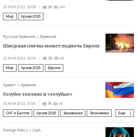
31 МАЯ 2013, 16:08
18
144
Мир
Архив 2015
Русская Германия
Германия
Шведская спичка может поджечь Европу
31 МАЯ 2013, 16:04
35
49
Мир
Архив 2015
Европа
Аравот
Армения
Голубое топливо и «голубые»
31 МАЯ 2013, 15:56
74
45
СНГ и Балтия
Архив 2015
Закавказье
Экономика
Еще
1
Россия
Foreign Policy
США