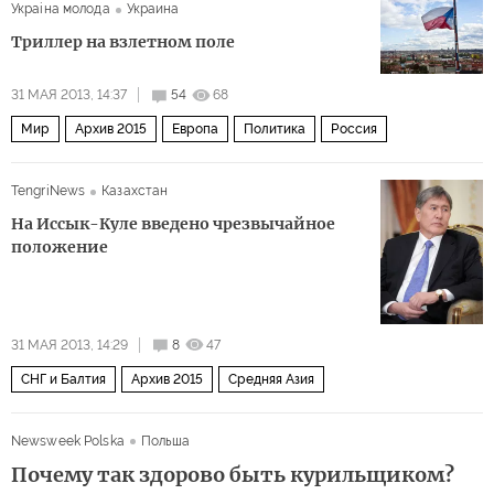
Украiна молода
Украина
Триллер на взлетном поле
31 МАЯ 2013, 14:37
54
68
Мир
Архив 2015
Европа
Политика
Россия
TengriNews
Казахстан
На Иссык-Куле введено чрезвычайное
положение
31 МАЯ 2013, 14:29
8
47
СНГ и Балтия
Архив 2015
Средняя Азия
Newsweek Polska
Польша
Почему так здорово быть курильщиком?