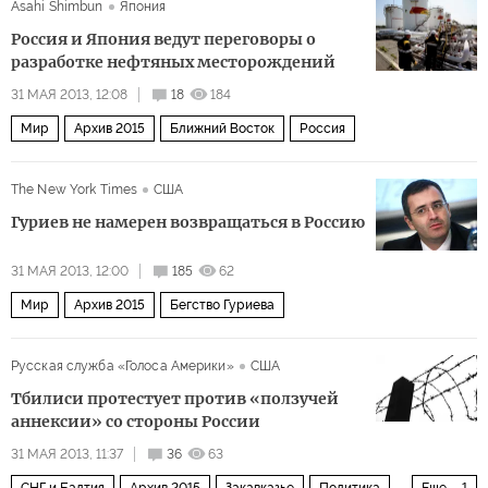
Asahi Shimbun
Япония
Россия и Япония ведут переговоры о
разработке нефтяных месторождений
31 МАЯ 2013, 12:08
18
184
Мир
Архив 2015
Ближний Восток
Россия
The New York Times
США
Гуриев не намерен возвращаться в Россию
31 МАЯ 2013, 12:00
185
62
Мир
Архив 2015
Бегство Гуриева
Русская служба «Голоса Америки»
США
Тбилиси протестует против «ползучей
аннексии» со стороны России
31 МАЯ 2013, 11:37
36
63
СНГ и Балтия
Архив 2015
Закавказье
Политика
Еще
1