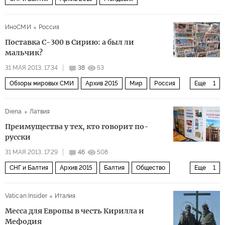
ИноСМИ
Россия
Поставка С-300 в Сирию: а был ли
мальчик?
31 МАЯ 2013, 17:34
38
53
Обзоры мировых СМИ
Архив 2015
Мир
Россия
Еще
1
Обзор СМИ Ближнего Востока
Diena
Латвия
Преимущества у тех, кто говорит по-
русски
31 МАЯ 2013, 17:29
46
508
СНГ и Балтия
Архив 2015
Балтия
Общество
Еще
1
Россия
Vatican Insider
Италия
Месса для Европы в честь Кирилла и
Мефодия