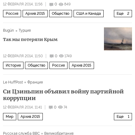
12 ФЕВРАЛЯ 2014, 11:56
0
849
Россия
Архив 2015
Общество
США и Канада
Еще
2
Мир
Олимпиада в Сочи
Bugün
Турция
Так мы потеряли Крым
12 ФЕВРАЛЯ 2014, 11:50
0
1749
История
Общество
Россия
Архив 2015
Le HuffPost
Франция
Си Цзиньпин объявил войну партийной
коррупции
12 ФЕВРАЛЯ 2014, 11:41
0
74
Мир
Архив 2015
Еще
1
Дальний восток и Юго-Восточная Азия
Русская служба BBC
Великобритания