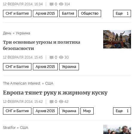
12 ФЕВРАЛЯ 2014, 16:34
0
314
СНГ и Балтия
Архив 2015
Балтия
Общество
Еще
1
Россия
День
Украина
Три основные угрозы и политика
безопасности
12 ФЕВРАЛЯ 2014, 15:45
0
30
СНГ и Балтия
Архив 2015
Украина
The American Interest
США
Европа тянет руку к жирному куску
12 ФЕВРАЛЯ 2014, 15:42
0
42
СНГ и Балтия
Архив 2015
Украина
Мир
Еще
1
Кризис на Украине
Stratfor
США