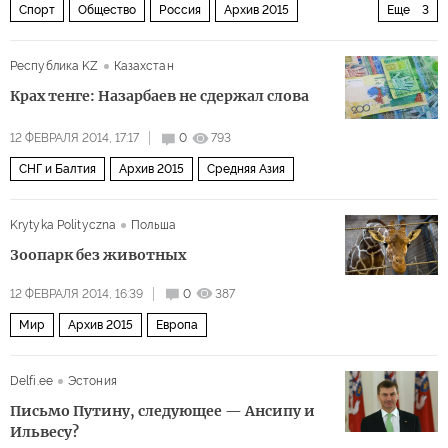
Спорт
Общество
Россия
Архив 2015
Еще
3
Олимпийские игры
СНГ и Балтия
Белоруссия
Республика KZ
Казахстан
Крах тенге: Назарбаев не сдержал слова
12 ФЕВРАЛЯ 2014, 17:17
0
793
СНГ и Балтия
Архив 2015
Средняя Азия
Krytyka Polityczna
Польша
Зоопарк без животных
12 ФЕВРАЛЯ 2014, 16:39
0
387
Мир
Архив 2015
Европа
Delfi.ee
Эстония
Письмо Путину, следующее — Ансипу и
Ильвесу?