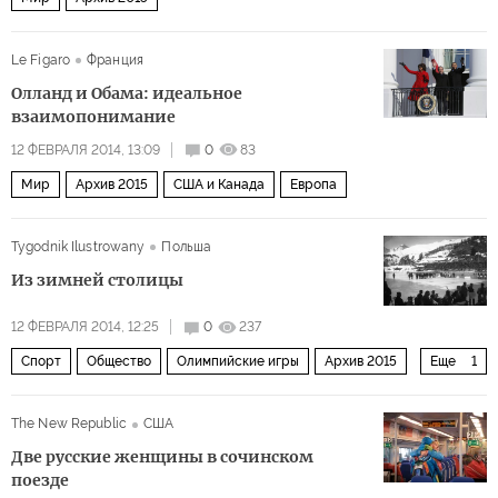
Le Figaro
Франция
Олланд и Обама: идеальное
взаимопонимание
12 ФЕВРАЛЯ 2014, 13:09
0
83
Мир
Архив 2015
США и Канада
Европа
Tygodnik Ilustrowany
Польша
Из зимней столицы
12 ФЕВРАЛЯ 2014, 12:25
0
237
Спорт
Общество
Олимпийские игры
Архив 2015
Еще
1
Архивы
The New Republic
США
Две русские женщины в сочинском
поезде