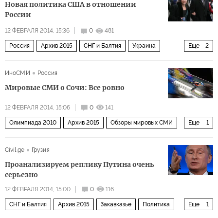
Новая политика США в отношении
России
12 ФЕВРАЛЯ 2014, 15:36
0
481
Россия
Архив 2015
СНГ и Балтия
Украина
Еще
2
США и Канада
Мир
ИноСМИ
Россия
Мировые СМИ о Сочи: Все ровно
12 ФЕВРАЛЯ 2014, 15:06
0
141
Олимпиада 2010
Архив 2015
Обзоры мировых СМИ
Еще
1
Олимпиада в Сочи
Civil.ge
Грузия
Проанализируем реплику Путина очень
серьезно
12 ФЕВРАЛЯ 2014, 15:00
0
116
СНГ и Балтия
Архив 2015
Закавказье
Политика
Еще
1