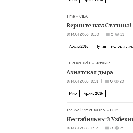
Time
США
Верните нам Сталина!
16 МАЯ 2005, 18:38
0
21
Архив 2015
Путин — молод и сил
La Vanguardia
Испания
Азиатская дыра
16 МАЯ 2005, 18:31
0
28
Мир
Архив 2015
The Wall Street Journal
США
Нестабильный Узбеки
16 МАЯ 2005, 17:54
0
25