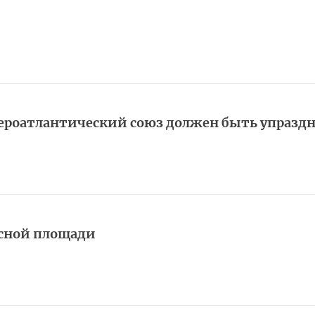
ероатлантический союз должен быть упразд
асной площади