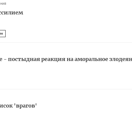
ания
ессилием
ен
е - постыдная реакция на аморальное злодея
исок 'врагов'