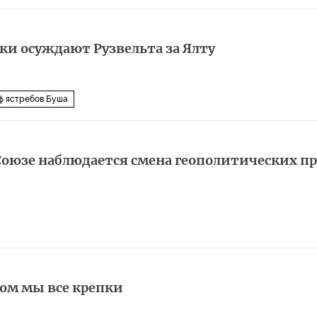
и осуждают Рузвельта за Ялту
ф ястребов Буша
оюзе наблюдается смена геополитических п
мом мы все крепки