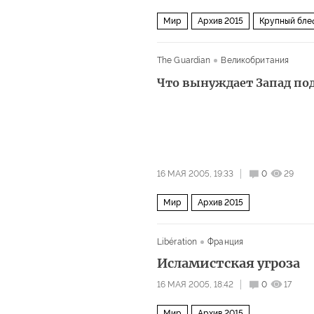
Мир
Архив 2015
Крупный бле
The Guardian
Великобритания
Что вынуждает Запад по
16 МАЯ 2005, 19:33
0
29
Мир
Архив 2015
Libération
Франция
Исламистская угроза
16 МАЯ 2005, 18:42
0
17
Мир
Архив 2015