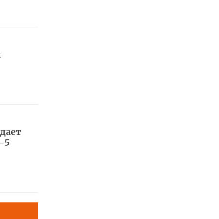
й
дает
-5