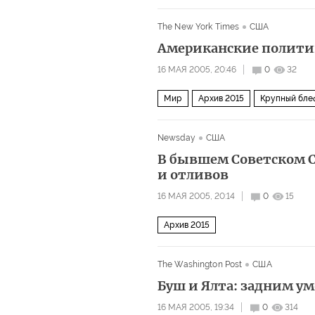
The New York Times
США
Американские политик
16 МАЯ 2005, 20:46
0
32
Мир
Архив 2015
Крупный бле
Newsday
США
В бывшем Советском С
и отливов
16 МАЯ 2005, 20:14
0
15
Архив 2015
The Washington Post
США
Буш и Ялта: задним у
16 МАЯ 2005, 19:34
0
314