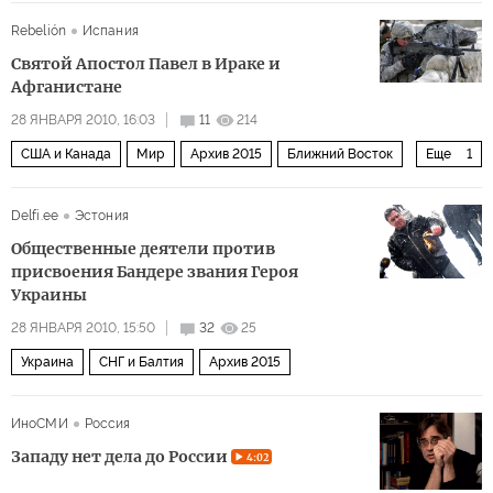
Военное дело
Политика
Мир
Европа
Rebelión
Испания
Святой Апостол Павел в Ираке и
Афганистане
28 ЯНВАРЯ 2010, 16:03
11
214
США и Канада
Мир
Архив 2015
Ближний Восток
Еще
1
НАТО в афганском «болоте»
Delfi.ee
Эстония
Общественные деятели против
присвоения Бандере звания Героя
Украины
28 ЯНВАРЯ 2010, 15:50
32
25
Украина
СНГ и Балтия
Архив 2015
ИноСМИ
Россия
Западу нет дела до России
4:02