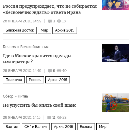
Россия предупреждает, что не собирается
«бесконечно ждать» ответа Ирана
28 ЯНВАРЯ 2010, 14:59
3
18
Ближний Восток
Мир
Архив 2015
Reuters
Великобритания
Где в Москве хранятся одежды
императора?
28 ЯНВАРЯ 2010, 14:49
9
40
Политика
Россия
Архив 2015
Обзор
Литва
Не упустить бы опять свой шанс
28 ЯНВАРЯ 2010, 14:15
11
23
Балтия
СНГ и Балтия
Архив 2015
Европа
Мир