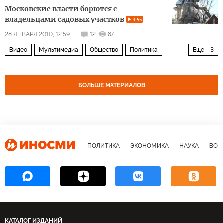
Московские власти борются с
владельцами садовых участков
3:55
28 ЯНВАРЯ 2010, 12:59
12
87
Видео
Мультимедиа
Общество
Политика
Еще
3
Экономика
Россия
Архив 2015
БОЛЬШЕ МАТЕРИАЛОВ
ПОЛИТИКА
ЭКОНОМИКА
НАУКА
ВОЕ
КАТАЛОГ ИЗДАНИЙ