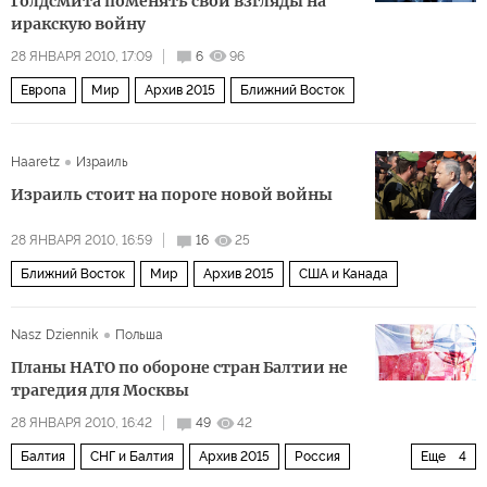
Голдсмита поменять свои взгляды на
иракскую войну
28 ЯНВАРЯ 2010, 17:09
6
96
Европа
Мир
Архив 2015
Ближний Восток
Haaretz
Израиль
Израиль стоит на пороге новой войны
28 ЯНВАРЯ 2010, 16:59
16
25
Ближний Восток
Мир
Архив 2015
США и Канада
Nasz Dziennik
Польша
Планы НАТО по обороне стран Балтии не
трагедия для Москвы
28 ЯНВАРЯ 2010, 16:42
49
42
Балтия
СНГ и Балтия
Архив 2015
Россия
Еще
4