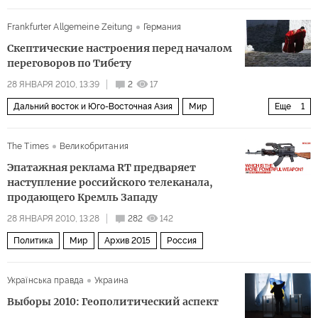
Frankfurter Allgemeine Zeitung
Германия
Скептические настроения перед началом
переговоров по Тибету
28 ЯНВАРЯ 2010, 13:39
2
17
Дальний восток и Юго-Восточная Азия
Мир
Еще
1
Архив 2015
The Times
Великобритания
Эпатажная реклама RT предваряет
наступление российского телеканала,
продающего Кремль Западу
28 ЯНВАРЯ 2010, 13:28
282
142
Политика
Мир
Архив 2015
Россия
Українська правда
Украина
Выборы 2010: Геополитический аспект