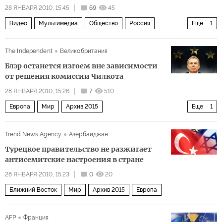
28 ЯНВАРЯ 2010, 15:45
69
45
Видео
Мультимедиа
Общество
Россия
Еще
1
Архив 2015
The Independent
Великобритания
Блэр останется изгоем вне зависимости
от решения комиссии Чилкота
28 ЯНВАРЯ 2010, 15:26
7
510
Европа
Мир
Архив 2015
Еще
1
Доклад Чилкота: тяжелые уроки иракской войны
Trend News Agency
Азербайджан
Турецкое правительство не разжигает
антисемитские настроения в стране
28 ЯНВАРЯ 2010, 15:23
0
20
Ближний Восток
Мир
Архив 2015
Европа
AFP
Франция