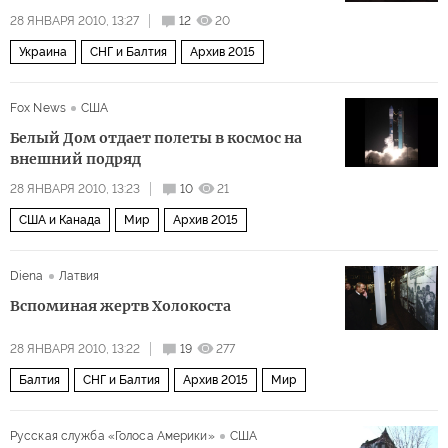
28 ЯНВАРЯ 2010, 13:27
12
20
Украина
СНГ и Балтия
Архив 2015
Fox News
США
Белый Дом отдает полеты в космос на
внешний подряд
28 ЯНВАРЯ 2010, 13:23
10
21
США и Канада
Мир
Архив 2015
Diena
Латвия
Вспоминая жертв Холокоста
28 ЯНВАРЯ 2010, 13:22
19
277
Балтия
СНГ и Балтия
Архив 2015
Мир
Русская служба «Голоса Америки»
США