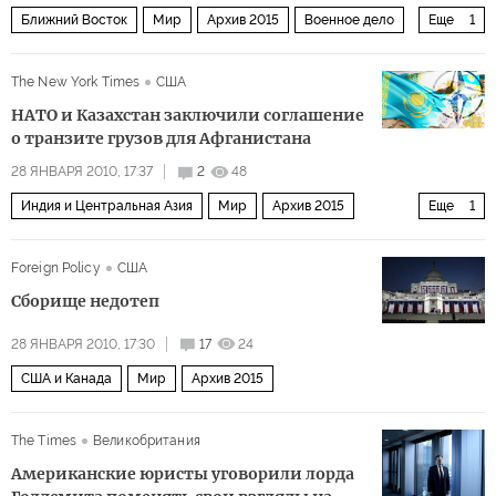
Ближний Восток
Мир
Архив 2015
Военное дело
Еще
1
Россия
The New York Times
США
НАТО и Казахстан заключили соглашение
о транзите грузов для Афганистана
28 ЯНВАРЯ 2010, 17:37
2
48
Индия и Центральная Азия
Мир
Архив 2015
Еще
1
НАТО в афганском «болоте»
Foreign Policy
США
Сборище недотеп
28 ЯНВАРЯ 2010, 17:30
17
24
США и Канада
Мир
Архив 2015
The Times
Великобритания
Американские юристы уговорили лорда