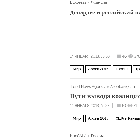
L'Express
Франция
Депардье и российский п
14 ЯНВАРЯ 2013, 15:58
46
37
Мир
Архив 2015
Европа
Г
Trend News Agency
Азербайджан
Пути вывода коалици
14 ЯНВАРЯ 2013, 15:27
10
71
Мир
Архив 2015
США и Канад
ИноСМИ
Россия