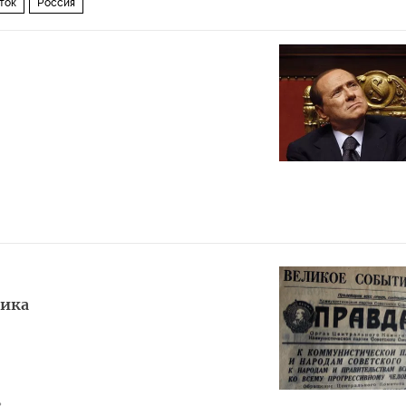
ток
Россия
рика