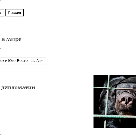
8
а
Россия
 в мире
6
ок и Юго-Восточная Азия
й дипломатии
8