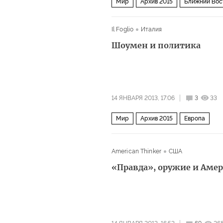
Мир
Архив 2015
Ближний Вос
Il Foglio
Италия
Шоумен и политика
14 ЯНВАРЯ 2013, 17:06
3
33
Мир
Архив 2015
Европа
American Thinker
США
«Правда», оружие и Аме