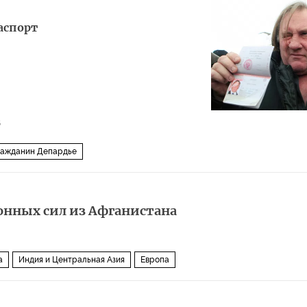
аспорт
6
ражданин Депардье
онных сил из Афганистана
а
Индия и Центральная Азия
Европа