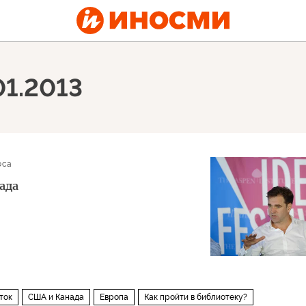
01.2013
оса
пада
ток
США и Канада
Европа
Как пройти в библиотеку?