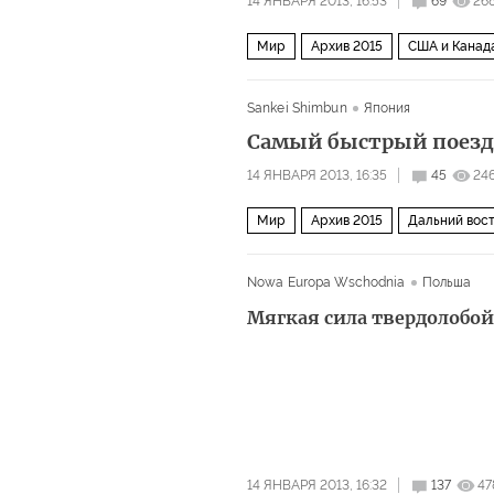
14 ЯНВАРЯ 2013, 16:53
69
26
Мир
Архив 2015
США и Канад
Sankei Shimbun
Япония
Самый быстрый поезд
14 ЯНВАРЯ 2013, 16:35
45
24
Мир
Архив 2015
Дальний вост
Nowa Europa Wschodnia
Польша
Мягкая сила твердолобо
14 ЯНВАРЯ 2013, 16:32
137
47