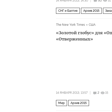
14 ЯНВАРЯ 2013, 14:30
50
31
СНГ и Балтия
Архив 2015
Зака
The New York Times
США
«Золотой глобус» для «О
«Отверженных»
14 ЯНВАРЯ 2013, 13:57
2
15
Мир
Архив 2015