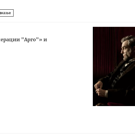
вказье
перации "Арго"» и