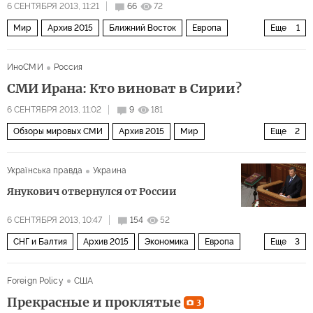
6 СЕНТЯБРЯ 2013, 11:21
66
72
Мир
Архив 2015
Ближний Восток
Европа
Еще
1
Война за мир в Сирии
ИноСМИ
Россия
СМИ Ирана: Кто виноват в Сирии?
6 СЕНТЯБРЯ 2013, 11:02
9
181
Обзоры мировых СМИ
Архив 2015
Мир
Еще
2
Обзор СМИ Ближнего Востока
Война за мир в Сирии
Українська правда
Украина
Янукович отвернулся от России
6 СЕНТЯБРЯ 2013, 10:47
154
52
СНГ и Балтия
Архив 2015
Экономика
Европа
Еще
3
Мир
Украина
Россия
Foreign Policy
США
Прекрасные и проклятые
3