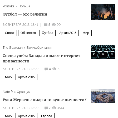
Россия
Украина
Polityka
Польша
Футбол — это религия
6 СЕНТЯБРЯ 2013, 13:41
5
90
Спорт
Общество
Футбол
Архив 2015
Мир
The Guardian
Великобритания
Спецслужбы Запада лишают интернет
приватности
6 СЕНТЯБРЯ 2013, 13:22
4
191
Мир
Архив 2015
Slate.fr
Франция
Руки Меркель: пиар или культ личности?
6 СЕНТЯБРЯ 2013, 13:22
7
3644
Мир
Архив 2015
Европа