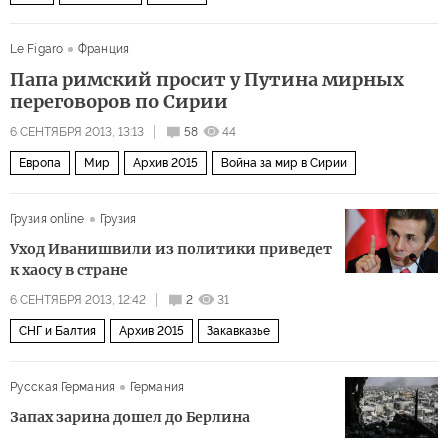
Le Figaro
Франция
Папа римский просит у Путина мирных
переговоров по Сирии
6 СЕНТЯБРЯ 2013, 13:13
58
44
Европа
Мир
Архив 2015
Война за мир в Сирии
Грузия online
Грузия
Уход Иванишвили из политики приведет
к хаосу в стране
6 СЕНТЯБРЯ 2013, 12:42
2
31
СНГ и Балтия
Архив 2015
Закавказье
Русская Германия
Германия
Запах зарина дошел до Берлина