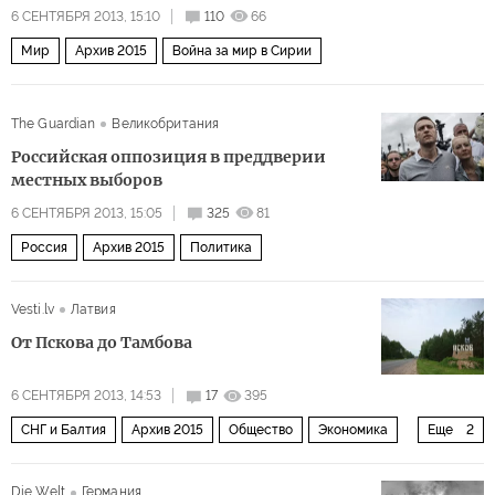
6 СЕНТЯБРЯ 2013, 15:10
110
66
Мир
Архив 2015
Война за мир в Сирии
The Guardian
Великобритания
Российская оппозиция в преддверии
местных выборов
6 СЕНТЯБРЯ 2013, 15:05
325
81
Россия
Архив 2015
Политика
Vesti.lv
Латвия
От Пскова до Тамбова
6 СЕНТЯБРЯ 2013, 14:53
17
395
СНГ и Балтия
Архив 2015
Общество
Экономика
Еще
2
Россия
Балтия
Die Welt
Германия