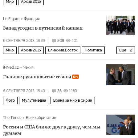
Мир
Архив 2015
Le Figaro
Франция
Запад угодил в путинский капкан
6 СЕНТЯБРЯ 2013, 16:39
209
401
Мир
Архив 2015
Ближний Восток
Политика
Еще
2
Россия
Война за мир в Сирии
iHNed.cz
Чехия
Главное рукопожатие сезона
9
6 СЕНТЯБРЯ 2013, 15:43
36
1283
Фото
Мультимедиа
Война за мир в Сирии
The Times
Великобритания
Россия и США ближе друг к другу, чем мы
думаем