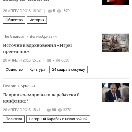
26 АПРЕЛЯ 2016, 16:00
5
1879
Общество
История
The Guardian
Великобритания
Источник вдохновения «Игры
престолов»
26 АПРЕЛЯ 2016, 15:52
7
8810
Общество
Культура
24 кадра в секунду
Past.am
Армения
Лавров «заморозил» карабахский
конфликт?
26 АПРЕЛЯ 2016, 15:41
68
3370
Политика
Нагорный Карабах и новая война?