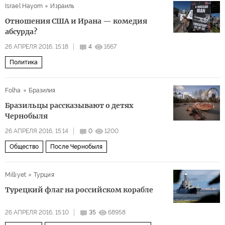
Israel Hayom
Израиль
Отношения США и Ирана — комедия
абсурда?
26 АПРЕЛЯ 2016, 15:18
4
1667
Политика
Folha
Бразилия
Бразильцы рассказывают о детях
Чернобыля
26 АПРЕЛЯ 2016, 15:14
0
1200
Общество
После Чернобыля
Milliyet
Турция
Турецкий флаг на российском корабле
26 АПРЕЛЯ 2016, 15:10
35
68958