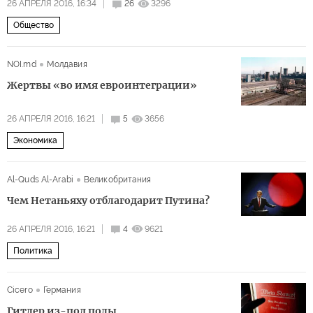
26 АПРЕЛЯ 2016, 16:34
26
3296
Общество
NOI.md
Молдавия
Жертвы «во имя евроинтеграции»
26 АПРЕЛЯ 2016, 16:21
5
3656
Экономика
Al-Quds Al-Arabi
Великобритания
Чем Нетаньяху отблагодарит Путина?
26 АПРЕЛЯ 2016, 16:21
4
9621
Политика
Cicero
Германия
Гитлер из-под полы