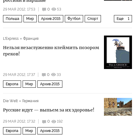
россиян в Варшаве
29 МАЯ 2012, 17:53
0
53
Польша
Мир
Архив 2015
Футбол
Спорт
Еще
1
Общество
L'Express
Франция
Нельзя незаслуженно клеймить позором
греков!
29 МАЯ 2012, 17:37
0
33
Европа
Мир
Архив 2015
Die Welt
Германия
Русские идут — выпьем за их здоровье!
29 МАЯ 2012, 17:32
0
192
Европа
Мир
Архив 2015