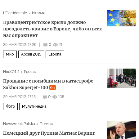
L'Occidentale
Италия
Правоцентристское крыло должно
преодолеть кризис в Европе, либо он всех
нас опрокинет
29 МАЯ 2012, 17:29
0
21
Мир
Архив 2015
Европа
ИноСМИ
Россия
Прощание с погибшими в катастрофе
Sukhoi SuperJet-100
6
29 МАЯ 2012, 17:13
0
105
Фото
Мультимедиа
Newsweek Polska
Польша
Немецкий друг Путина Матиас Варниг