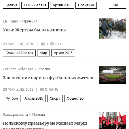
Балтия
СНГ и Балтия
Архив 2015
Политика
Еще
1
Россия
Le Figaro
Франция
Хула: Жертвы были казнены
29 МАЯ 2012, 18:30
0
109
Ближний Восток
Мир
Архив 2015
Corriere Della Sera
Италия
Заключение пари на футбольных матчах
29 МАЯ 2012, 18:13
0
45
Футбол
Архив 2015
Спорт
Общество
Rzeczpospolita
Польша
Польскому премьеру не мешает марш