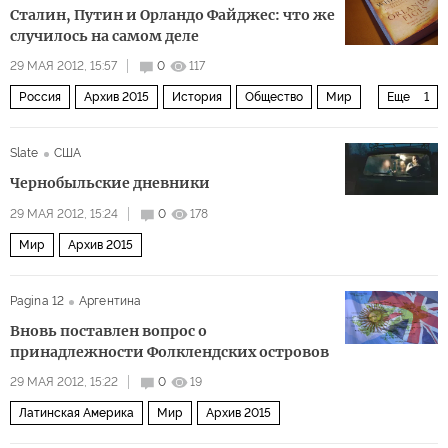
Сталин, Путин и Орландо Файджес: что же
случилось на самом деле
29 МАЯ 2012, 15:57
0
117
Россия
Архив 2015
История
Общество
Мир
Еще
1
Европа
Slate
США
Чернобыльские дневники
29 МАЯ 2012, 15:24
0
178
Мир
Архив 2015
Pagina 12
Аргентина
Вновь поставлен вопрос о
принадлежности Фолклендских островов
29 МАЯ 2012, 15:22
0
19
Латинская Америка
Мир
Архив 2015