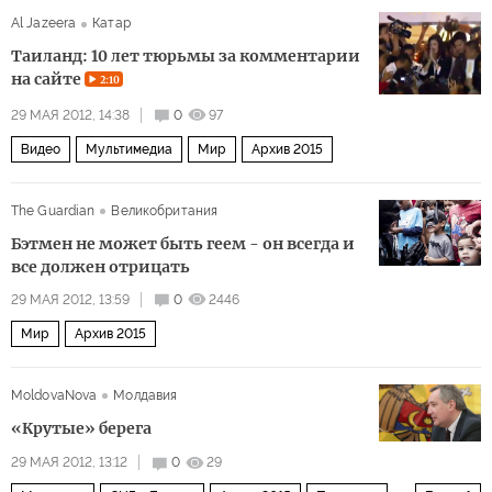
Al Jazeera
Катар
Таиланд: 10 лет тюрьмы за комментарии
на сайте
2:10
29 МАЯ 2012, 14:38
0
97
Видео
Мультимедиа
Мир
Архив 2015
The Guardian
Великобритания
Бэтмен не может быть геем - он всегда и
все должен отрицать
29 МАЯ 2012, 13:59
0
2446
Мир
Архив 2015
MoldovaNova
Молдавия
«Крутые» берега
29 МАЯ 2012, 13:12
0
29