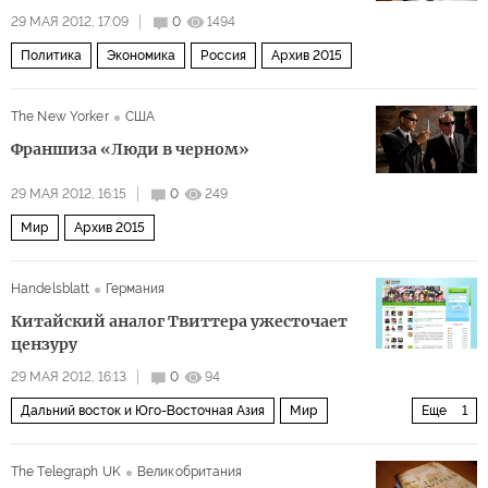
29 МАЯ 2012, 17:09
0
1494
Политика
Экономика
Россия
Архив 2015
The New Yorker
США
Франшиза «Люди в черном»
29 МАЯ 2012, 16:15
0
249
Мир
Архив 2015
Handelsblatt
Германия
Китайский аналог Твиттера ужесточает
цензуру
29 МАЯ 2012, 16:13
0
94
Дальний восток и Юго-Восточная Азия
Мир
Еще
1
Архив 2015
The Telegraph UK
Великобритания